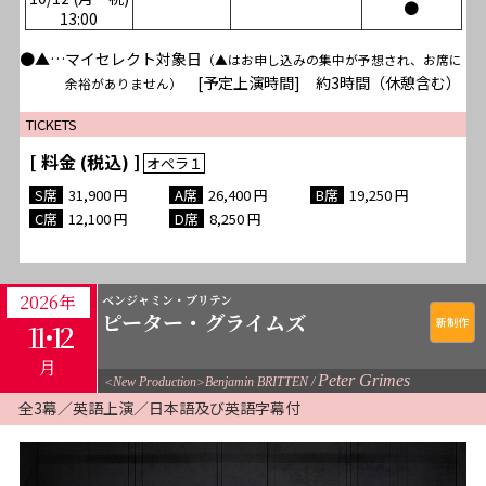
●
13:00
●▲…マイセレクト対象日
（▲はお申し込みの集中が予想され、お席に
[予定上演時間] 約3時間（休憩含む）
余裕がありません）
TICKETS
[ 料金 (税込) ]
31,900
26,400
19,250
12,100
8,250
2026年
ベンジャミン・ブリテン
ピーター・グライムズ
11･12
月
Peter Grimes
<New Production>Benjamin BRITTEN
全3幕／英語上演／日本語及び英語字幕付