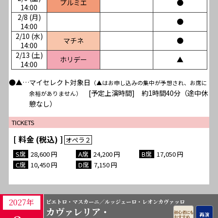
プルミエ
●
14:00
2/8 (月)
●
14:00
2/10 (水)
マチネ
●
14:00
2/13 (土)
ホリデー
▲
14:00
●▲…マイセレクト対象日
（▲はお申し込みの集中が予想され、お席に
[予定上演時間] 約1時間40分（途中休
余裕がありません）
憩なし）
TICKETS
[ 料金 (税込) ]
28,600
24,200
17,050
10,450
7,150
2027年
ピエトロ・マスカーニ／ルッジェーロ・レオンカヴァッロ
カヴァレリア・