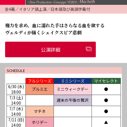
Macbeth
<New Production>Giuseppe VERDI
全4幕／イタリア語上演／日本語及び英語字幕付
権力を求め、血に濡れた手はさらなる血を欲する
ヴェルディが描くシェイクスピア悲劇
公演詳細
SCHEDULE
フルシリーズ
ミニシリーズ
マイセレクト
6/30 (水)
プルミエ
ミニウィークデー
●
18:00
7/3 (土)
週末の午後の贅沢
●
14:00
7/7 (水)
マチネ
●
14:00
7/11 (日)
ホリデー
▲
14:00