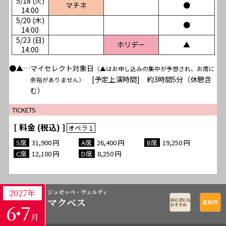
5/18 (火)
マチネ
●
14:00
5/20 (木)
●
14:00
5/23 (日)
ホリデー
▲
14:00
●▲…マイセレクト対象日
（▲はお申し込みの集中が予想され、お席に
[予定上演時間] 約3時間5分（休憩含
余裕がありません）
む）
TICKETS
[ 料金 (税込) ]
31,900
26,400
19,250
12,100
8,250
2027年
ジュゼッペ・ヴェルディ
マクベス
6･
7
月