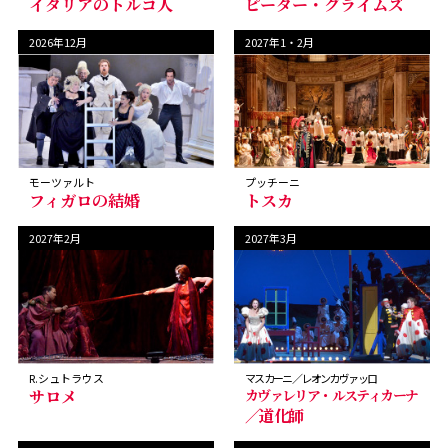
イタリアのトルコ人
ピーター・グライムズ
2026年12月
2027年1・2月
モーツァルト
プッチーニ
フィガロの結婚
トスカ
2027年2月
2027年3月
R.シュトラウス
マスカーニ／レオンカヴァッロ
サロメ
カヴァレリア・ルスティカーナ
／道化師