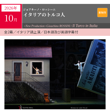
2026年
ジョアキーノ・ロッシーニ
イタリアのトルコ人
10
月
Il Turco in Italia
<New Production>Gioachino ROSSINI
全2幕／イタリア語上演／日本語及び英語字幕付