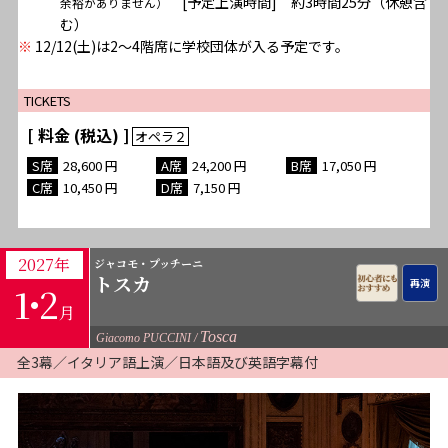
[予定上演時間] 約3時間25分（休憩含
余裕がありません）
む）
※
12/12(土)は2〜4階席に学校団体が入る予定です。
TICKETS
[ 料金 (税込) ]
28,600
24,200
17,050
10,450
7,150
2027年
ジャコモ・プッチーニ
トスカ
1･
2
月
Tosca
Giacomo PUCCINI
全3幕／イタリア語上演／日本語及び英語字幕付