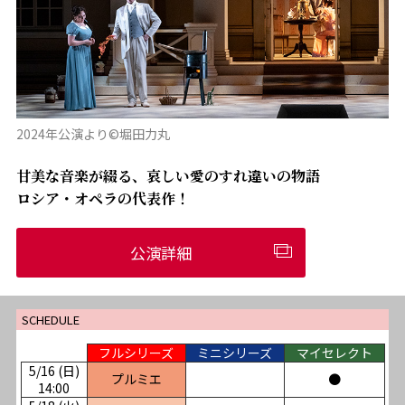
2024年公演より©堀田力丸
甘美な音楽が綴る、哀しい愛のすれ違いの物語
ロシア・オペラの代表作！
公演詳細
SCHEDULE
フルシリーズ
ミニシリーズ
マイセレクト
5/16 (日)
プルミエ
●
14:00