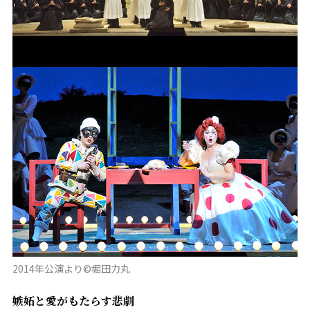
2014年公演より©堀田力丸
嫉妬と愛がもたらす悲劇