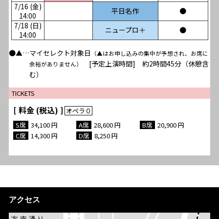
7/16 (金)
平日名作
●
14:00
7/18 (日)
ニュープロ＋
●
14:00
●▲…マイセレクト対象日
（▲はお申し込みの集中が予想され、お席に
[予定上演時間] 約2時間45分（休憩含
余裕がありません）
む）
TICKETS
[ 料金 (税込) ]
34,100
28,600
20,900
14,300
8,250
アクセス