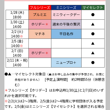
フルシリーズ
ミニシリーズ
マイセレクト
1/28 (木)
プルミエ
ミニウィークデー
●
18:00
1/30 (土)
ホリデー
＊
週末の午後の贅沢
▲
14:00
2/2 (火)
マチネ
平日名作
●
14:00
※
2/5 (金)
▲
14:00
※
2/7 (日)
ホリデー
＊
▲
14:00
2/11 (木・祝)
ニュープロ＋
●
14:00
●▲…マイセレクト対象日
（▲はお申し込みの集中が予想され、お席に
[予定上演時間] 約2時間55分（休憩含
余裕がありません）
む）
＊
フルシリーズ【ホリデー】はお申込時1/30(土)と2/7(日)のいず
れかを選択可能です。
※
2/2(火)は2〜3階席、2/5(金)は2〜4階席に学校団体が入る予定
です。2/5(金)はミニシリーズ【マイセレクト】を選択される場合