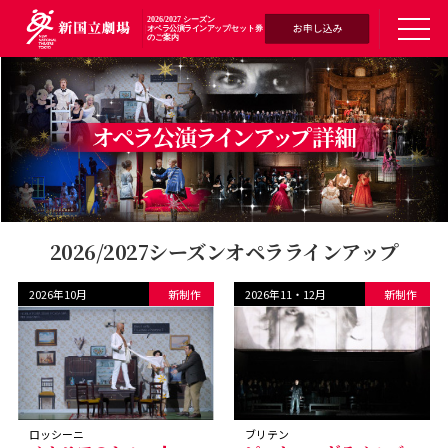
2026/2027 シーズン
toggl
オペラ公演ラインアップ/
セット券
のご案内
navig
2026/2027シーズンオペララインアップ
2026年10月
2026年11・12月
ロッシーニ
ブリテン