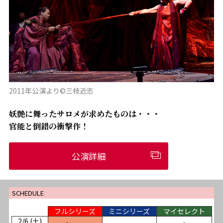
2011年公演より©三枝近志
妖艶に舞ったサロメが求めたものは・・・
官能と倒錯の衝撃作！
公演詳細
SCHEDULE
フルシリーズ
ミニシリーズ
マイセレクト
2/6 (土)