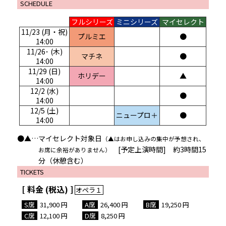
SCHEDULE
フルシリーズ
ミニシリーズ
マイセレクト
11/23 (月・祝)
プルミエ
●
14:00
11/26･ (木)
マチネ
●
14:00
11/29 (日)
ホリデー
▲
14:00
12/2 (水)
●
14:00
12/5 (土)
ニュープロ＋
●
14:00
●▲…マイセレクト対象日
（▲はお申し込みの集中が予想され、
[予定上演時間] 約3時間15
お席に余裕がありません）
分（休憩含む）
TICKETS
[ 料金 (税込) ]
31,900
26,400
19,250
12,100
8,250