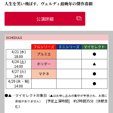
人生を笑い飛ばす、ヴェルディ最晩年の傑作喜劇
公演詳細
SCHEDULE
フルシリーズ
ミニシリーズ
マイセレクト
4/21 (水)
プルミエ
●
18:00
4/24 (土)
ホリデー
▲
14:00
4/27 (火)
マチネ
●
14:00
4/29 (木・祝)
●
14:00
●▲…マイセレクト対象日
（▲はお申し込みの集中が予想され、お席に
[予定上演時間] 約2時間35分（休憩含
余裕がありません）
む）