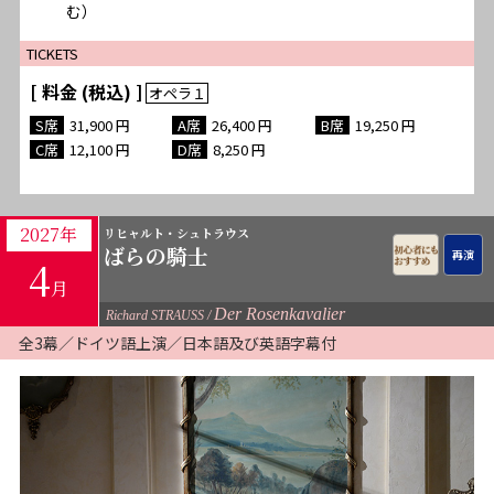
む）
TICKETS
[ 料金 (税込) ]
31,900
26,400
19,250
12,100
8,250
2027年
リヒャルト・シュトラウス
ばらの騎士
4
月
Der Rosenkavalier
Richard STRAUSS
全3幕／ドイツ語上演／日本語及び英語字幕付