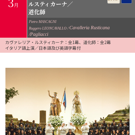
3
ルスティカーナ／
月
道化師
Pietro MASCAGNI
Cavalleria Rusticana
Ruggero LEONCAVALLO
/Pagliacci
カヴァレリア・ルスティカーナ：全1幕、道化師：全2幕
イタリア語上演／日本語及び英語字幕付