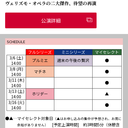
ヴェリズモ・オペラの二大傑作、待望の再演
公演詳細
SCHEDULE
フルシリーズ
ミニシリーズ
マイセレクト
3/6 (土)
プルミエ
週末の午後の贅沢
●
14:00
3/8 (月)
マチネ
●
14:00
3/11 (木)
●
14:00
3/13 (土)
ホリデー
▲
14:00
3/16 (火)
●
14:00
●▲…マイセレクト対象日
（▲はお申し込みの集中が予想され、お席に
[予定上演時間] 約3時間5分（休憩含
余裕がありません）