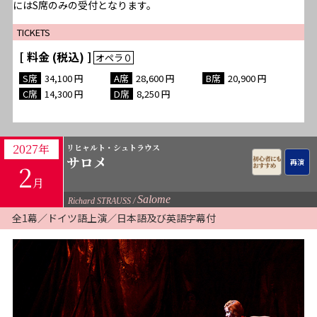
にはS席のみの受付となります。
TICKETS
[ 料金 (税込) ]
34,100
28,600
20,900
14,300
8,250
2027年
リヒャルト・シュトラウス
サロメ
2
月
Salome
Richard STRAUSS
全1幕／ドイツ語上演／日本語及び英語字幕付