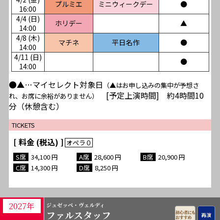
プルミエ
ミニウィークデー
●
16:00
4/4 (日)
ホリデー
▲
14:00
4/8 (木)
マチネ
平日名作
●
14:00
4/11 (日)
●
14:00
●▲…マイセレクト対象日
（▲はお申し込みの集中が予想さ
[予定上演時間] 約4時間10
れ、お席に余裕がありません）
分（休憩含む）
TICKETS
[ 料金 (税込) ]
34,100
28,600
20,900
14,300
8,250
2027年
ジュゼッペ・ヴェルディ
ファルスタッフ