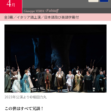
4
月
Falstaff
Giuseppe VERDI
全3幕／イタリア語上演／日本語及び英語字幕付
2023年公演より©堀田力丸
この世はすべて冗談！