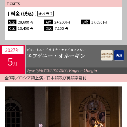
TICKETS
[ 料金 (税込) ]
28,600
24,200
17,050
10,450
7,150
2027年
ピョートル・イリイチ・チャイコフスキー
エフゲニー・オネーギン
5
月
Eugene Onegin
Pyotr Ilyich TCHAIKOVSKY
全3幕／ロシア語上演／日本語及び英語字幕付