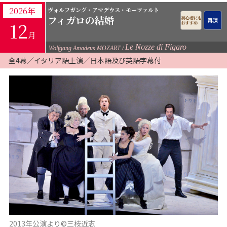
2026年
ヴォルフガング・アマデウス・モーツァルト
フィガロの結婚
12
月
Le Nozze di Figaro
Wolfgang Amadeus MOZART
全4幕／イタリア語上演／日本語及び英語字幕付
2013年公演より©三枝近志