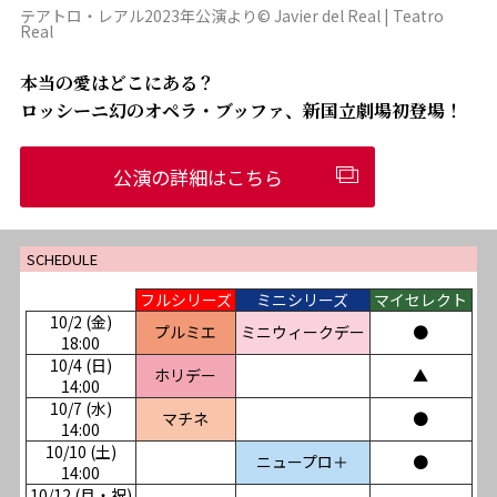
テアトロ・レアル2023年公演より© Javier del Real | Teatro
Real
本当の愛はどこにある？
ロッシーニ幻のオペラ・ブッファ、新国立劇場初登場！
公演の詳細はこちら
SCHEDULE
フルシリーズ
ミニシリーズ
マイセレクト
10/2 (金)
プルミエ
ミニウィークデー
●
18:00
10/4 (日)
ホリデー
▲
14:00
10/7 (水)
マチネ
●
14:00
10/10 (土)
ニュープロ＋
●
14:00
10/12 (月・祝)