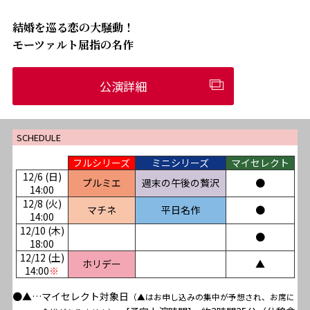
結婚を巡る恋の大騒動！
モーツァルト屈指の名作
公演詳細
SCHEDULE
フルシリーズ
ミニシリーズ
マイセレクト
12/6 (日)
プルミエ
週末の午後の贅沢
●
14:00
12/8 (火)
マチネ
平日名作
●
14:00
12/10 (木)
●
18:00
12/12 (土)
ホリデー
▲
14:00
※
●▲…マイセレクト対象日
（▲はお申し込みの集中が予想され、お席に