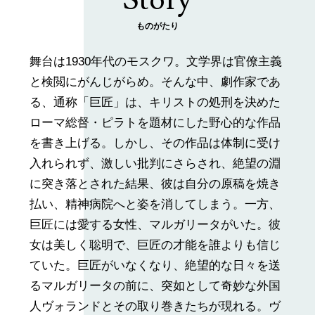
Story
ものがたり
舞台は1930年代のモスクワ。文学界は官僚主義
と検閲にがんじがらめ。そんな中、劇作家であ
る、通称「巨匠」は、キリストの処刑を決めた
ローマ総督・ピラトを題材にした野心的な作品
を書き上げる。しかし、その作品は体制に受け
入れられず、激しい批判にさらされ、絶望の淵
に突き落とされた結果、彼は自分の原稿を焼き
払い、精神病院へと姿を消してしまう。一方、
巨匠には愛する女性、マルガリータがいた。彼
女は美しく聡明で、巨匠の才能を誰よりも信じ
ていた。巨匠がいなくなり、絶望的な日々を送
るマルガリータの前に、突如として奇妙な外国
人ヴォランドとその取り巻きたちが現れる。ヴ