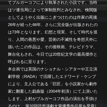
てブルガーコフにより執筆された小説です。当時
はソ連当局によって体制批判とみなされ、検閲版
としてようやく出版にこぎつけたのは作家の死後
26年が経った66年、さらに完全版が出版されたの
は73年となります。幻想と現実、そして時代を巡
り、人間の善悪や愛、芸術の不滅性を奇想天外に
描いたこの作品は、その後映画、テレビドラマ、
舞台化もされ、今日では20世紀文学の最高傑作と
呼ばれるに至ります。
本企画では英国のナショナル・シアターや王立演
劇学校（RADA）で活躍したエドワード・ケンプ
により、主人公である「巨匠」を小説家から劇作
家に翻案した戯曲版（2004年初演）にて上演いた
します。上村がブルガーコフ作品の演出を手掛け
るのは、 第32回読売演劇大賞優秀作品賞を受賞し