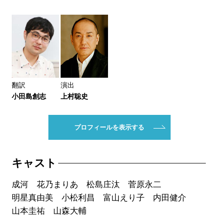
翻訳
演出
小田島創志
上村聡史
プロフィールを表示する
キャスト
成河 花乃まりあ 松島庄汰 菅原永二
明星真由美 小松利昌 富山えり子 内田健介
山本圭祐 山森大輔