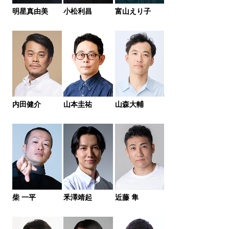
明星真由美
小松利昌
富山えり子
内田健介
山本圭祐
山森大輔
柴 一平
釆澤靖起
近藤 隼