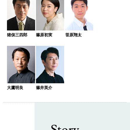
猪俣三四郎
篠原初実
笹原翔太
大鷹明良
篠井英介