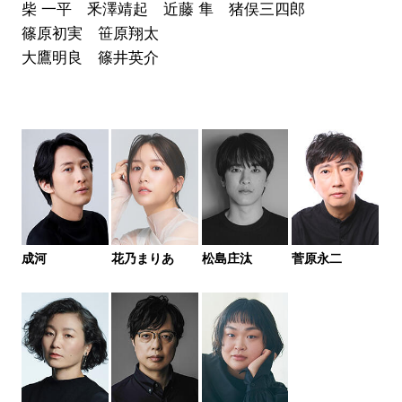
柴 一平 釆澤靖起 近藤 隼 猪俣三四郎
篠原初実 笹原翔太
大鷹明良 篠井英介
成河
花乃まりあ
松島庄汰
菅原永二