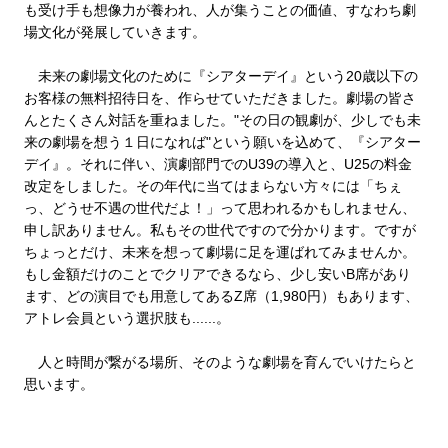
も受け手も想像力が養われ、人が集うことの価値、すなわち劇
場文化が発展していきます。
未来の劇場文化のために『シアターデイ』という20歳以下の
お客様の無料招待日を、作らせていただきました。劇場の皆さ
んとたくさん対話を重ねました。"その日の観劇が、少しでも未
来の劇場を想う１日になれば"という願いを込めて、『シアター
デイ』。それに伴い、演劇部門でのU39の導入と、U25の料金
改定をしました。その年代に当てはまらない方々には「ちぇ
っ、どうせ不遇の世代だよ！」って思われるかもしれません、
申し訳ありません。私もその世代ですので分かります。ですが
ちょっとだけ、未来を想って劇場に足を運ばれてみませんか。
もし金額だけのことでクリアできるなら、少し安いB席があり
ます、どの演目でも用意してあるZ席（1,980円）もあります、
アトレ会員という選択肢も......。
人と時間が繋がる場所、そのような劇場を育んでいけたらと
思います。