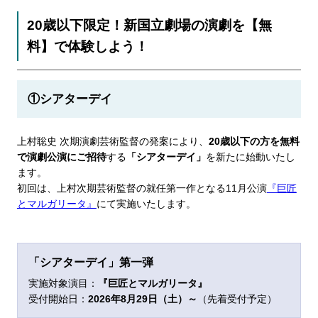
20歳以下限定！新国立劇場の演劇を【無
料】で体験しよう！
①シアターデイ
上村聡史 次期演劇芸術監督の発案により、
20歳以下の方を無料
で演劇公演にご招待
する
「シアターデイ」
を新たに始動いたし
ます。
初回は、上村次期芸術監督の就任第一作となる11月公演
『巨匠
とマルガリータ』
にて実施いたします。
「シアターデイ」第一弾
実施対象演目：
『巨匠とマルガリータ』
受付開始日：
2026年
8月29日（土）～
（先着受付予定）