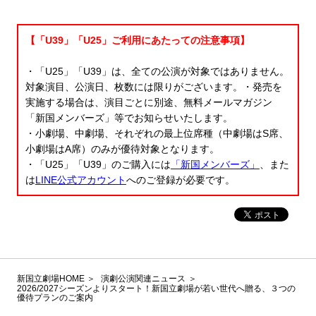
【「U39」「U25」ご利用にあたっての注意事項】
・「U25」「U39」は、全ての公演が対象ではありません。
対象演目、公演日、枚数には限りがございます。・発売を
実施する場合は、演目ごとに別途、無料メールマガジン
「新国メンバーズ」等でお知らせいたします。
・小劇場、中劇場、それぞれの最上位席種（中劇場はS席、
小劇場はA席）のみが優待対象となります。
・「U25」「U39」のご購入には
「新国メンバーズ」
、また
は
LINE公式アカウント
へのご登録が必要です。
新国立劇場HOME
演劇公演関連ニュース
2026/2027シーズンよりスタート！新国立劇場が若い世代へ贈る、３つの
優待プランのご案内