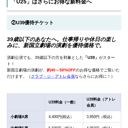
「U25」はさらにお得な新料金へ
②U39優待チケット
39歳以下のあなたへ。仕事帰りや休日の楽し
みに、新国立劇場の演劇を優待価格で。
演劇公演でも、39歳以下の方を対象とした
「U39」
がスター
ト！
新国立劇場の演劇が、
約40～50%OF
F
のお得な価格でご覧いた
だけます。（
クラブ・ジ・アトレ会員
ならさらにお得に！）
U39料金（アトレ
U39料金（一般）
会員）
小劇場A席
4,400円(税込）
3,850円（税込）