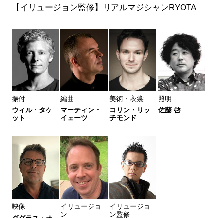
【イリュージョン監修】リアルマジシャンRYOTA
振付
編曲
美術・衣裳
照明
ウィル・タケ
マーティン・
コリン・リッ
佐藤 啓
ット
イェーツ
チモンド
映像
イリュージョ
イリュージョ
ン
ン監修
ダグラス・オ