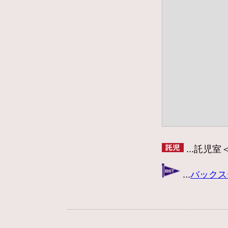
...託児室
...
バックス