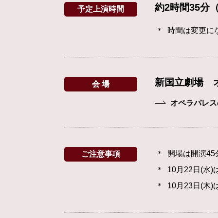
約2時間35分
予定上演時間
時間は変更に
新国立劇場 
会 場
オペラパレス
開場は開演4
ご注意事項
10月22日(
10月23日(