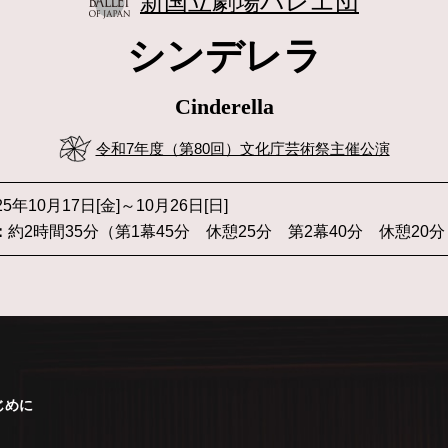
新国立劇場バレエ団
シンデレラ
Cinderella
令和7年度（第80回）文化庁芸術祭主催公演
25年10月17日[金]～10月26日[日]
：
約2時間35分（第1幕45分 休憩25分 第2幕40分 休憩20分
じめに