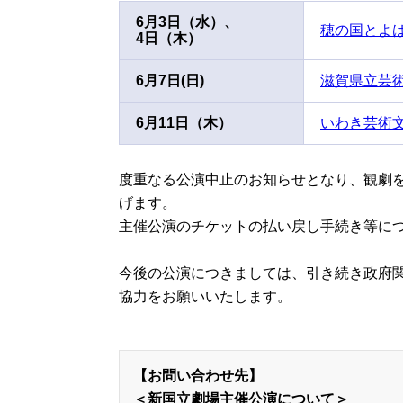
6
月
3
日（水）、
穂の国とよ
4
日（木）
6月7日(日)
滋賀県立芸
6月11日（木）
いわき芸術
度重なる公演中止のお知らせとなり、観劇
げます。
主催公演のチケットの払い戻し手続き等に
今後の公演につきましては、引き続き政府
協力をお願いいたします。
【お問い合わせ先】
＜新国立劇場主催公演について＞