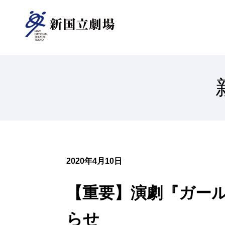
新国立劇場について
ご支援のお願い
オペラパレス
TOP
芸術監督
（座席表）
中劇場
（座席表）
2020年4月10日
情報センター
オペラ研修所
研修事業について
小劇場
【重要】演劇『ガー
オペラ
（座席表）
らせ