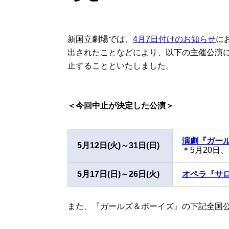
新国立劇場では、
4
月
7
日付けのお知らせ
に
出されたことなどにより、以下の主催公演
止することといたしました。
貸劇場公演
（新国立劇場主催以外の公演）
＜今回中止が決定した公演＞
演劇『ガー
5月12日(火)～31日(日)
＊5月20日、
5月17日(日)～26日(火)
オペラ『サ
また、『ガールズ＆ボーイズ』の下記全国