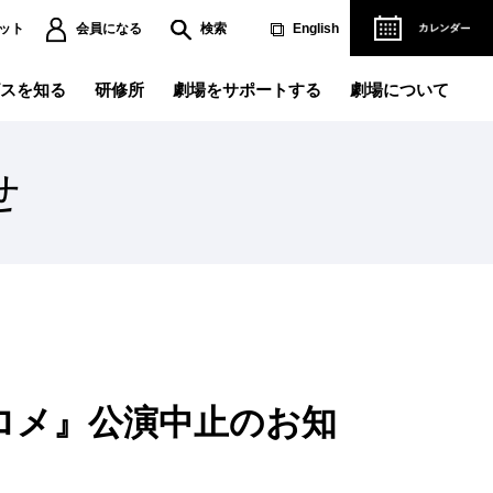
ット
会員になる
検索
English
スを知る
研修所
劇場をサポートする
劇場について
せ
演記録データベース
営理念
人賛助会員になる
ご協賛について
ペラができるまで
ィリアム・テル』の軌跡～
リアフリー情報
レエができるまで
立劇場バレエ団『くるみ割り人形』～
児サービス
演劇研修所
難方法のご案内
場使用のお申し込み
ロメ』公演中止のお知
劇
用撮影のお申し込み
ベント・講座
主催公演一覧