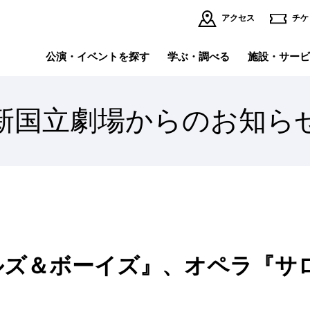
アクセス
チケ
公演・イベントを探す
学ぶ・調べる
施設・サービ
新国立劇場からのお知ら
イベント・講座
理事長挨拶
公
運
施設・サービスの
インターネット小口寄附
個人賛助会員になる
法
ご案内TOP
舞台写真・公演記録
採用情報
オ
～『ウ
全館フロアマップ
バ
バ
～新国
レストラン・ブッフェ・ショップ
託
バレエ研修所
劇場内のサービス
避
バックステージツアー
劇
ルズ＆ボーイズ』、オペラ『サ
バレエ&ダンス
演
公開空地（初台アート・ロフト）
商
イ
全