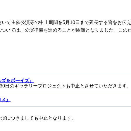
こ
全
は
おいて主催公演等の中止期間を
5
月
10
日まで延長する旨をお伝
については、公演準備を進めることが困難となりました。この
新国デジタルシアター
ルズ＆ボーイズ』
30日の
ギャラリープロジェクト
も中止とさせていただきます
ロメ』
公演につきましても中止となります。