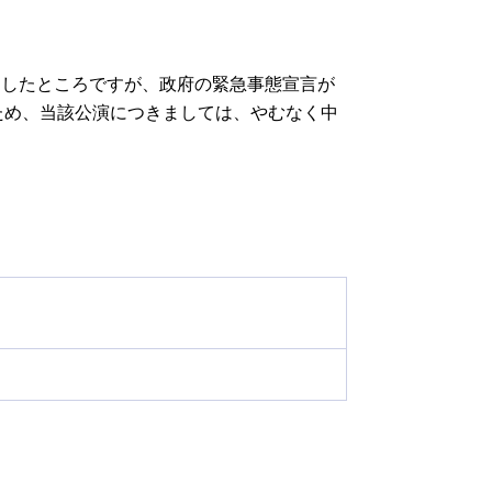
ども・学生向けの
芸術鑑賞
国公演
じめての新国立劇場
えしたところですが、政府の緊急事態宣言が
ため、当該公演につきましては、やむなく中
。