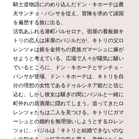
騎士道物語にのめり込んだドン・キホーテは農
夫サンチョ・パンサを従え、冒険を求めて諸国
を遍歴する旅に出る。
活気あふれる港町バルセロナ。宿屋の看板娘キ
トリの恋人は床屋のバジルだが、キトリの父ロ
レンツォは娘を金持ちの貴族ガマーシュに嫁が
せようと考えている。広場で人々が陽気に騒い
でいるところに、ドン・キホーテとサンチョ・
パンサが登場、ドン・キホーテは、キトリを自
分の理想の女性であるドゥルシネア姫だと信じ
込む。しかし彼女は騒ぎの間にバジルと一緒に
町外れの居酒屋に隠れてしまう。追ってきたロ
レンツォたちは二人を見つける。キトリにガマ
ーシュとの婚約を無理強いしようとするロレン
ツォに、バジルは「キトリと結婚できないのな