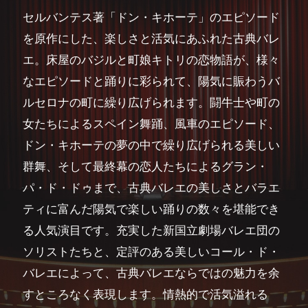
セルバンテス著「ドン・キホーテ」のエピソード
を原作にした、楽しさと活気にあふれた古典バレ
エ。床屋のバジルと町娘キトリの恋物語が、様々
なエピソードと踊りに彩られて、陽気に賑わうバ
ルセロナの町に繰り広げられます。闘牛士や町の
女たちによるスペイン舞踊、風車のエピソード、
ドン・キホーテの夢の中で繰り広げられる美しい
群舞、そして最終幕の恋人たちによるグラン・
パ・ド・ドゥまで、古典バレエの美しさとバラエ
ティに富んだ陽気で楽しい踊りの数々を堪能でき
る人気演目です。充実した新国立劇場バレエ団の
ソリストたちと、定評のある美しいコール・ド・
バレエによって、古典バレエならではの魅力を余
すところなく表現します。情熱的で活気溢れる