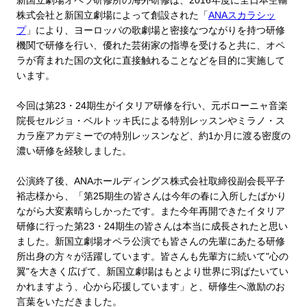
株式会社と新国立劇場によって創設された「
ANAスカラシッ
プ
」により、ヨーロッパの歌劇場と密接なつながりを持つ研修
機関で研修を行い、優れた芸術家の指導を受けると共に、オペ
ラが育まれた国の文化に直接触れることなどを目的に実施して
います。
今回は第23・24期生がイタリア研修を行い、元ボローニャ音楽
院長セルジョ・ベルトッキ氏による特別レッスンやミラノ・ス
カラ座アカデミーでの特別レッスンなど、約1か月に渡る密度の
濃い研修を経験しました。
公演終了後、ANAホールディングス株式会社取締役副会長平子
裕志様から、「第25期生の皆さんは今年の春に入所したばかり
ながら大変素晴らしかったです。また今年再開できたイタリア
研修に行った第23・24期生の皆さんは本当に成長されたと思い
ました。新国立劇場オペラ公演でも皆さんの先輩にあたる研修
所出身の方々が活躍しています。皆さんも先輩方に続いて"心の
翼"を大きく広げて、新国立劇場はもとより世界に羽ばたいてい
かれますよう、心から応援しています」と、研修生へ激励のお
言葉をいただきました。