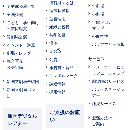
運営財団とは
中劇場
全主催公演一覧
理事長挨拶
小劇場
全国公演
運営理念
全館フロア
こども・学生向け
組織と役員
マップ
の芸術鑑賞
芸術監督
公開空地
貸劇場公演
沿革
バリアフリー情報
イベント・講座
定款
劇場カレンダー
サービス
公告
舞台写真・
レストラン・ビュ
公演記録
報告書・資料
ッフェ・ショップ
シンボルマーク
劇場内のサービス
新国立劇場合唱団
調達情報
バックステージツ
新国立劇場バレエ
採用情報
アー
団
託児サービス
ご支援のお願
新国デジタル
避難方法の
い
シアター
ご案内