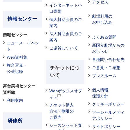
アクセス
インターネット小
口寄附
劇場利用の
情報センター
個人賛助会員のご
お申し込み
案内
法人賛助会員のご
情報センター
よくある質問
案内
ニュース・イベン
新国立劇場からの
ご協賛について
ト
おしらせ
Web資料集
各種問い合わせ先
舞台写真・
チケットにつ
ご意見・ご感想
公演記録
いて
プレスルーム
舞台美術センター
個人情報
Webボックスオフ
資料館
保護方針
ィス
利用案内
クッキーポリシー
チケット購入
方法・割引の
ソーシャルメディ
ご案内
アポリシー
研修所
シーズンセット券
サイトポリシー