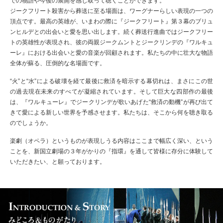
での物語や今後の展開を感じ取って聴くことができます。
ジークフリート殺害から葬送に至る場面は、ワーグナーらしい表現の一つの
頂点です。最高の英雄が、いまわの際に『ジークフリート』第３幕のブリュ
ンヒルデとの出会いと愛を思い出します。続く葬送行進曲ではジークフリー
トの英雄性が表現され、彼の両親ジークムントとジークリンデの『ワルキュ
ーレ』における出会いと愛の音楽が回顧されます。私たちの中に壮大な物語
全体が蘇る、圧倒的な名場面です。
“火”と“水”による破壊を経て最後に救済を暗示する幕切れは、まさにこの世
の過去現在未来のすべてが凝縮されています。そして巨大な四部作の最後
は、『ワルキューレ』でジークリンデが歌いあげた“救済の動機”が再び出て
きて愛による新しい世界を予感させます。私たちは、そこから何を聴き取る
のでしょうか。
楽劇（オペラ）というものが表現しうる内容はここまで幅広く深い、という
ことを、新国立劇場の３年がかりの『指環』を通して皆様に存分に体験して
いただきたい、と願っております。