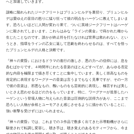
へと加速していきます。
謀略に陥れられたジークフリートはブリュンヒルデを裏切り、ブリュンヒル
デは愛ゆえの盲目の怒りに猛り狂って彼の弱点をハーゲンに教えてしまいま
す。恐ろしいほどに人間が変わり果て、ついに英雄ジークフリートはハーゲ
ンに殺されてしまいます。これらはみな『ラインの黄金』で蒔かれた種から
生じたことなのです。誰かが終止符を打たなければ世界は救われない、とい
うとき、指環をラインの乙女に返して悲劇を終わらせるのは、すべてを悟っ
たブリュンヒルデの人格と決断です。
『神々の黄昏』におけるドラマの進行の激しさ、悪の力への信仰には、息を
呑むばかりです。４時間半にわたる音楽のほとんどすべてが、あらゆる否定
的な内容を極限まで描き尽くすことに集中しています。美しく崇高なものを
肯定的に表現するワーグナーの音楽は言うまでもなく見事ですが、その一方
で彼の音楽は、邪悪なもの、醜いものをも芸術的に表現し、極言すれば美し
いとさえ思わせるほどの力をもっています。特に、ワーグナーが造形したハ
ーゲンという登場人物に与えられた音楽は圧倒的な説得力があり、ここまで
恐ろしい人物が余裕とユーモアさえ感じさせるように描かれていることに、
強い衝撃を受けずにはいられません。
『神々の黄昏』では、これまでの３作品で数多く出てきた示導動機がさらに
駆使されて転調し変容し、聴き手は、聴き覚えのあるモティーフから、今ま