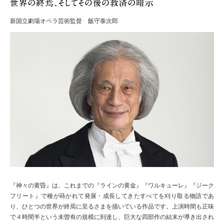
新国立劇場オペラ芸術監督 飯守泰次郎
『神々の黄昏』は、これまでの『ラインの黄金』『ワルキューレ』『ジーク
フリート』で種が蒔かれて発展・成長してきたすべてを刈り取る物語であ
り、ひとつの世界が終焉に至るさまを描いている作品です。上演時間も正味
で４時間半という未曽有の規模に到達し、巨大な四部作の結末が導き出され