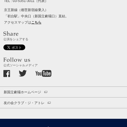
TEL :
03-5351-3011（代表）
京王新線（都営新宿線乗入）
「初台駅」中央口（新国立劇場口）直結。
アクセスマップは
こちら
公演をシェアする
公式ソーシャルメディア
新国立劇場ホームページ
友の会クラブ・ジ・アトレ