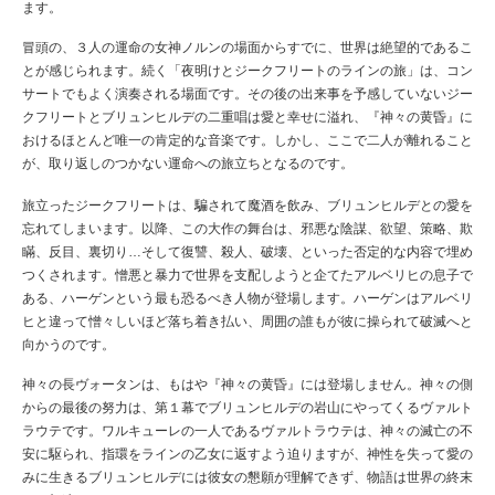
ます。
冒頭の、３人の運命の女神ノルンの場面からすでに、世界は絶望的であるこ
とが感じられます。続く「夜明けとジークフリートのラインの旅」は、コン
サートでもよく演奏される場面です。その後の出来事を予感していないジー
クフリートとブリュンヒルデの二重唱は愛と幸せに溢れ、『神々の黄昏』に
おけるほとんど唯一の肯定的な音楽です。しかし、ここで二人が離れること
が、取り返しのつかない運命への旅立ちとなるのです。
旅立ったジークフリートは、騙されて魔酒を飲み、ブリュンヒルデとの愛を
忘れてしまいます。以降、この大作の舞台は、邪悪な陰謀、欲望、策略、欺
瞞、反目、裏切り…そして復讐、殺人、破壊、といった否定的な内容で埋め
つくされます。憎悪と暴力で世界を支配しようと企てたアルベリヒの息子で
ある、ハーゲンという最も恐るべき人物が登場します。ハーゲンはアルベリ
ヒと違って憎々しいほど落ち着き払い、周囲の誰もが彼に操られて破滅へと
向かうのです。
神々の長ヴォータンは、もはや『神々の黄昏』には登場しません。神々の側
からの最後の努力は、第１幕でブリュンヒルデの岩山にやってくるヴァルト
ラウテです。ワルキューレの一人であるヴァルトラウテは、神々の滅亡の不
安に駆られ、指環をラインの乙女に返すよう迫りますが、神性を失って愛の
みに生きるブリュンヒルデには彼女の懇願が理解できず、物語は世界の終末