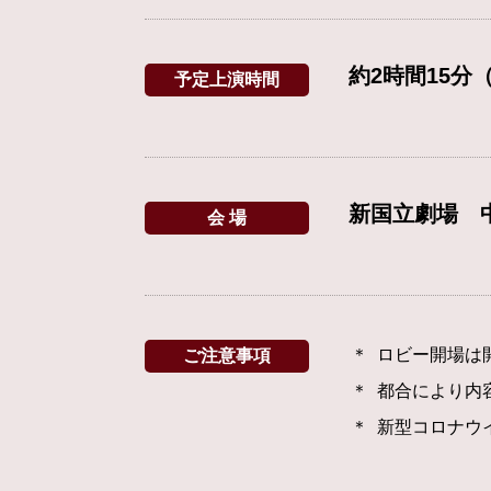
約2時間15分
予定上演時間
新国立劇場 
会 場
ロビー開場は
ご注意事項
都合により内
新型コロナウ