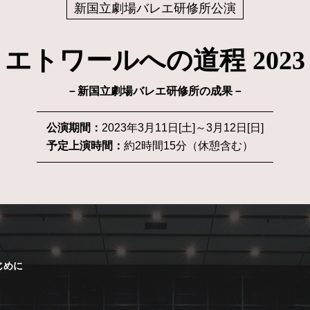
新国立劇場バレエ研修所公演
エトワールへの道程 2023
－新国立劇場バレエ研修所の成果－
公演期間：
2023年3月11日[土]～3月12日[日]
予定上演時間：
約2時間15分（休憩含む）
じめに