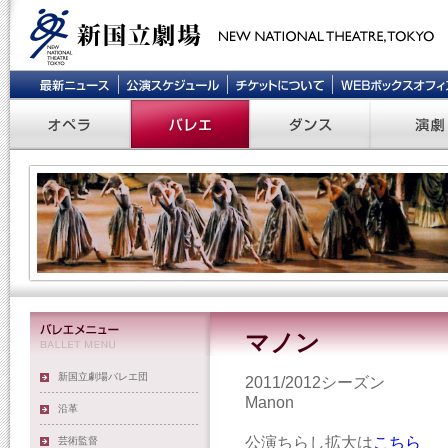
マノン
新国立劇場バレエ団
2011/2012シーズン
Manon
沿革
公演ちらし拡大は
こちら
芸術監督