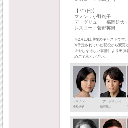
【7/1(日)】
マノン：小野絢子
デ・グリュー：福岡雄大
レスコー：菅野英男
※2月13日現在のキャストです
※予定されていた配役から変更
※やむを得ない事情により出演
めご了承ください。
（マノン）
（デ・グリュー）
小野絢子
福岡雄大