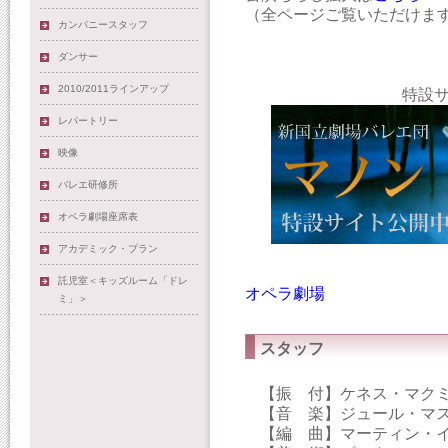
（全ページご覧いただけま
カンパニースタッフ
ダンサー
2010/2011ラインアップ
特設
レパートリー
映像
バレエ研修所
オペラ劇場座席表
アカデミック・プラン
託児室＜キッズルーム「ドレ
オペラ劇場
ミ」＞
スタッフ
【振 付】ケネス・マク
【音 楽】ジュール・マ
【編 曲】マーティン・