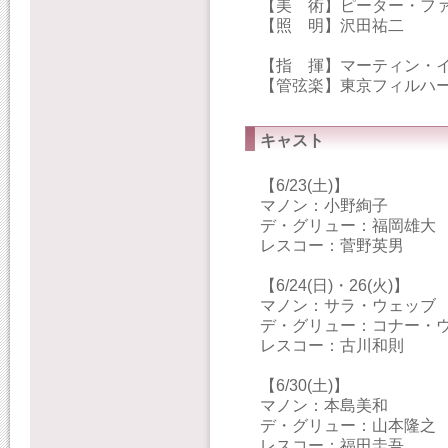
【美 術】ピーター・フ
【照 明】沢田祐二
【指 揮】マーティン・
【管弦楽】東京フィルハ
キャスト
【6/23(土)】
マノン：小野絢子
デ・グリュー：福岡雄大
レスコー：菅野英男
【6/24(日)・26(火)】
マノン：サラ・ウェッブ
デ・グリュー：コナー・
レスコー：古川和則
【6/30(土)】
マノン：本島美和
デ・グリュー：山本隆之
レスコー：福田圭吾