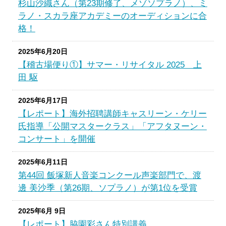
杉山沙織さん（第23期修了、メゾソプラノ）、ミ
ラノ・スカラ座アカデミーのオーディションに合
格！
2025年6月20日
【稽古場便り①】サマー・リサイタル 2025 上
田 駆
2025年6月17日
【レポート】海外招聘講師キャスリーン・ケリー
氏指導「公開マスタークラス」「アフタヌーン・
コンサート」を開催
2025年6月11日
第44回 飯塚新人音楽コンクール声楽部門で、渡
邊 美沙季（第26期、ソプラノ）が第1位を受賞
2025年6月 9日
【レポート】脇園彩さん特別講義