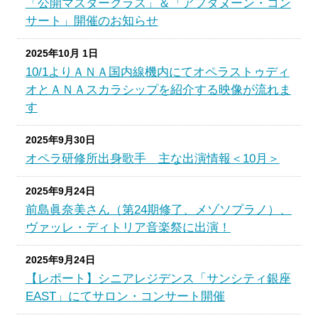
「公開マスタークラス」＆「アフタヌーン・コン
サート」開催のお知らせ
2025年10月 1日
10/1よりＡＮＡ国内線機内にてオペラストゥディ
オとＡＮＡスカラシップを紹介する映像が流れま
す
2025年9月30日
オペラ研修所出身歌手 主な出演情報＜10月＞
2025年9月24日
前島眞奈美さん（第24期修了、メゾソプラノ）、
ヴァッレ・ディトリア音楽祭に出演！
2025年9月24日
【レポート】シニアレジデンス「サンシティ銀座
EAST」にてサロン・コンサート開催