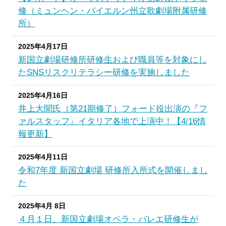
修（ミュンヘン・バイエルン州立歌劇場附属研修
所）
2025年4月17日
新国立劇場研修所研修生および職員等を対象にし
たSNSリスクリテラシー研修を実施しました
2025年4月16日
井上大聞氏（第21期修了）フォード役出演の『フ
ァルスタッフ』イタリア各地で上演中！【4/16情
報更新】
2025年4月11日
令和7年度 新国立劇場 研修所入所式を開催しまし
た
2025年4月 8日
４月１日、新国立劇場オペラ・バレエ研修生が