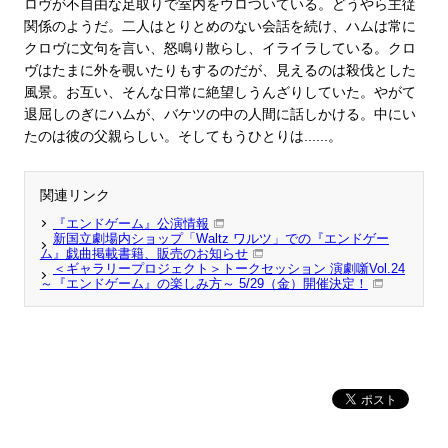
ロヴが不自由な足取りで室内をウロついている。どうやら主従
関係のようだ。二人はとりとめのない会話を続け、ハムは常に
クロヴに文句を言い、怒鳴り散らし、イライラしている。クロ
ヴはたまに外を覗いたりもするのだが、見えるのは殺伐とした
風景。お互い、そんな日常に絶望しうんざりしていた。やがて
退屈しのぎにハムが、バケツの中の人間に話しかける。中にい
たのは彼の父親らしい。そしてもうひとりは......。
関連リンク
『エンドゲーム』公演情報
新国立劇場内ショップ「Waltz ワルツ」での『エンドゲー
ム』戯曲掲載書籍、販売のお知らせ
＜ギャラリープロジェクト＞トークセッション 演劇噺Vol.24
～『エンドゲーム』の楽しみ方～ 5/29（金）開催決定！