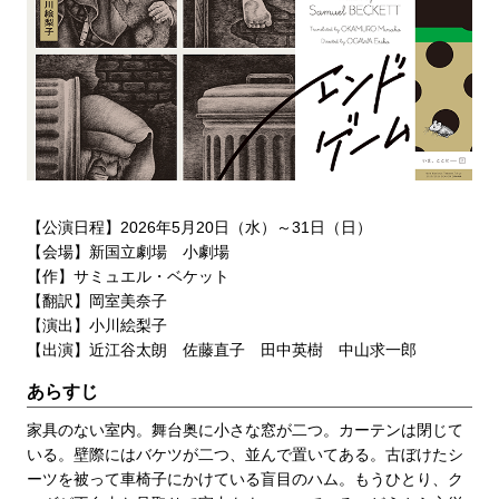
【公演日程】2026年5月20日（水）～31日（日）
【会場】新国立劇場 小劇場
【作】サミュエル・ベケット
【翻訳】岡室美奈子
【演出】小川絵梨子
【出演】近江谷太朗 佐藤直子 田中英樹 中山求一郎
あらすじ
家具のない室内。舞台奥に小さな窓が二つ。カーテンは閉じて
いる。壁際にはバケツが二つ、並んで置いてある。古ぼけたシ
ーツを被って車椅子にかけている盲目のハム。もうひとり、ク