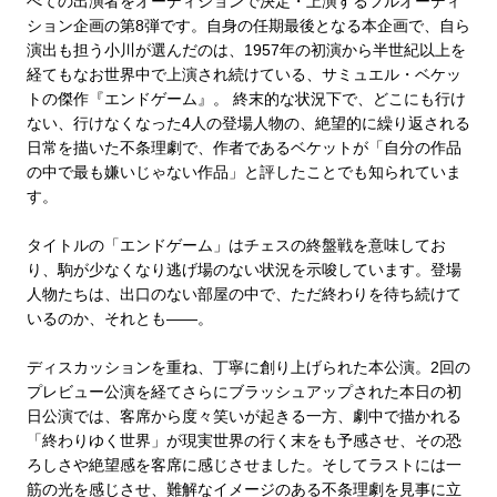
べての出演者をオーディションで決定・上演するフルオーディ
ション企画の第8弾です。自身の任期最後となる本企画で、自ら
演出も担う小川が選んだのは、1957年の初演から半世紀以上を
経てもなお世界中で上演され続けている、サミュエル・ベケッ
トの傑作『エンドゲーム』。 終末的な状況下で、どこにも行け
ない、行けなくなった4人の登場人物の、絶望的に繰り返される
日常を描いた不条理劇で、作者であるベケットが「自分の作品
の中で最も嫌いじゃない作品」と評したことでも知られていま
す。
タイトルの「エンドゲーム」はチェスの終盤戦を意味してお
り、駒が少なくなり逃げ場のない状況を示唆しています。登場
人物たちは、出口のない部屋の中で、ただ終わりを待ち続けて
いるのか、それとも――。
ディスカッションを重ね、丁寧に創り上げられた本公演。2回の
プレビュー公演を経てさらにブラッシュアップされた本日の初
日公演では、客席から度々笑いが起きる一方、劇中で描かれる
「終わりゆく世界」が現実世界の行く末をも予感させ、その恐
ろしさや絶望感を客席に感じさせました。そしてラストには一
筋の光を感じさせ、難解なイメージのある不条理劇を見事に立