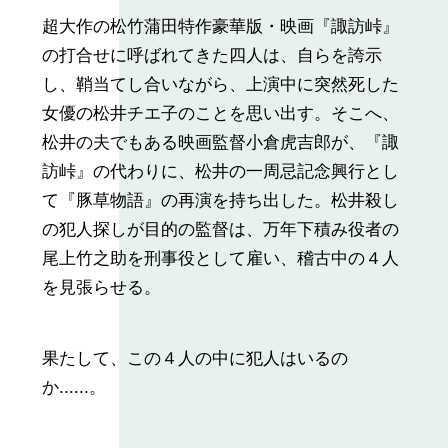
超大作の松竹蒲田特作豪華版・映画『諏訪峠』
の打合せに呼ばれてきた四人は、自らを誇示
し、鞘当てし合いながら、上演中に突然死した
女優の松井チエ子のことを思い出す。そこへ、
松井の夫でもある映画監督小倉虎吉郎が、『諏
訪峠』の代わりに、松井の一周忌記念興行とし
て『豚草物語』の再演を持ち出した。松井殺し
の犯人探しが目的の監督は、万年下積み役者の
尾上竹之助を刑事役として雇い、稽古中の４人
を見張らせる。
果たして、この４人の中に犯人はいるの
か......。