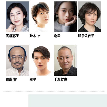
高橋惠子
鈴木 杏
趣里
那須佐代子
佐藤 誓
章平
千葉哲也