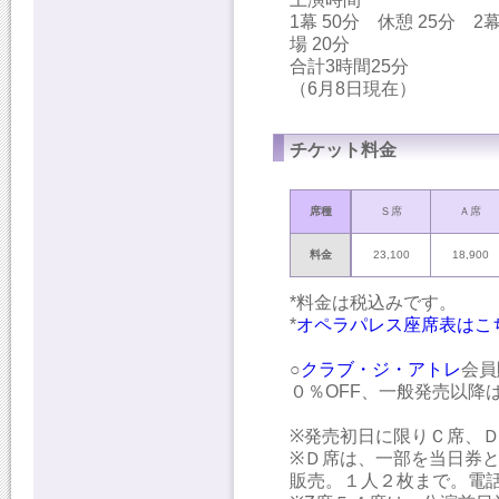
1幕 50分 休憩 25分 2幕
場 20分
合計3時間25分
（6月8日現在）
チケット料金
席種
Ｓ席
Ａ席
料金
23,100
18,900
*料金は税込みです。
*
オペラパレス座席表はこ
○
クラブ・ジ・アトレ
会員
０％OFF、一般発売以降
※発売初日に限りＣ席、
※Ｄ席は、一部を当日券
販売。１人２枚まで。電