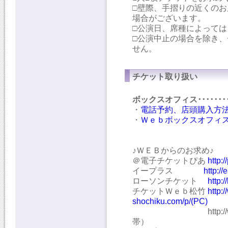
□壁際、手摺りの近くの
場合がございます。
□公演日、席種によって
□公演中止の場合を除き
せん。
チケット取り扱い
ボックスオフィス･････
・
電話予約、店頭購入方
・
Ｗｅｂボックスオフィ
♪ＷＥＢからのお求め♪
＠電子チケットぴあ
http
イープラス
http:/
ローソンチケット
http:
チケットＷｅｂ松竹
http:
shochiku.com/p/(PC)
http://www1.tick
帯）