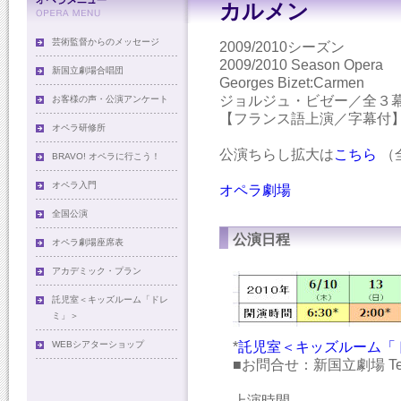
カルメン
芸術監督からのメッセージ
2009/2010シーズン
2009/2010 Season Opera
新国立劇場合唱団
Georges Bizet:Carmen
ジョルジュ・ビゼー／全３
お客様の声・公演アンケート
【フランス語上演／字幕付
オペラ研修所
公演ちらし拡大は
こちら
（
BRAVO! オペラに行こう！
オペラ入門
オペラ劇場
全国公演
公演日程
オペラ劇場座席表
アカデミック・プラン
託児室＜キッズルーム「ドレ
ミ」＞
WEBシアターショップ
*
託児室＜キッズルーム「
■お問合せ：新国立劇場 Tel:0
上演時間