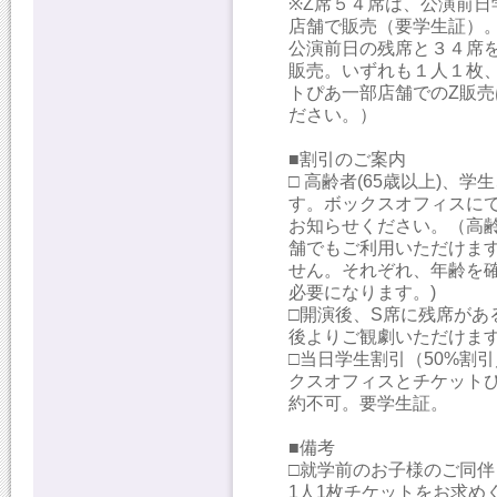
※Z席５４席は、公演前
店舗で販売（要学生証）
公演前日の残席と３４席
販売。いずれも１人１枚
トぴあ一部店舗でのZ販
ださい。）
■割引のご案内
□ 高齢者(65歳以上)、
す。ボックスオフィスに
お知らせください。（高
舗でもご利用いただけま
せん。それぞれ、年齢を確
必要になります。)
□開演後、S席に残席があ
後よりご観劇いただけま
□当日学生割引（50%割引
クスオフィスとチケットぴ
約不可。要学生証。
■備考
□就学前のお子様のご同
1人1枚チケットをお求め