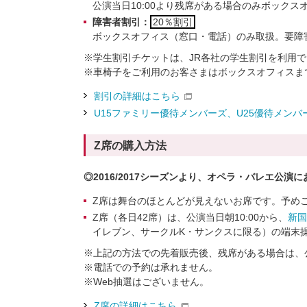
公演当日10:00より残席がある場合のみボック
障害者割引：
20％割引
ボックスオフィス（窓口・電話）のみ取扱。要障
※
学生割引チケットは、JR各社の学生割引を利用
※
車椅子をご利用のお客さまはボックスオフィスま
割引の詳細はこちら
U15ファミリー優待メンバーズ、
U25優待メン
Z席の購入方法
◎2016/2017シーズンより、オペラ・バレエ公
Z席は舞台のほとんどが見えないお席です。予め
Z席（各日42席）は、公演当日朝10:00から、
新国
イレブン、サークルK・サンクスに限る）の端末
※
上記の方法での先着販売後、残席がある場合は、公
※
電話での予約は承れません。
※
Web抽選はございません。
Z席の詳細はこちら