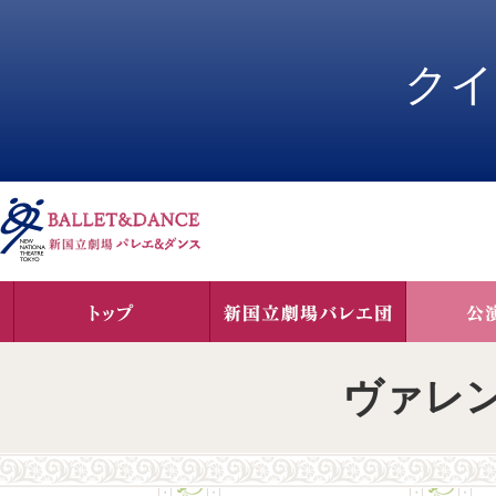
ペ
ペ
ー
ー
ジ
ジ
クイ
内
の
を
終
移
わ
動
り
す
で
る
す
た
ヘ
め
ッ
の
ダ
リ
ー
ン
情
ク
報
で
に
す
戻
ヴァレ
サ
り
イ
ま
ト
す
内
ペ