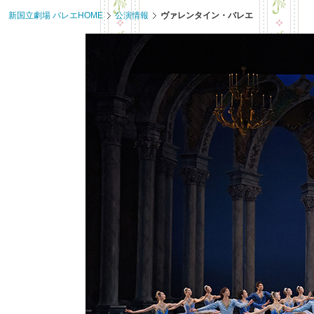
共
ー
新国立劇場 バレエHOME
公演情報
ヴァレンタイン・バレエ
通
ジ
メ
の
ニ
先
ュ
頭
ー
に
に
戻
移
り
動
ま
し
す
ま
す
ペ
ー
ジ
本
文
に
移
動
し
ま