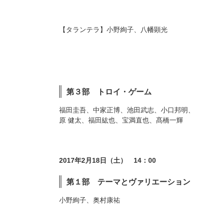
タランテラ
小野絢子、八幡顕光
第３部 トロイ・ゲーム
福田圭吾、中家正博、池田武志、小口邦明、
原 健太、福田紘也、宝満直也、髙橋一輝
2017年2月18日（土） 14：00
第１部 テーマとヴァリエーション
小野絢子、奥村康祐