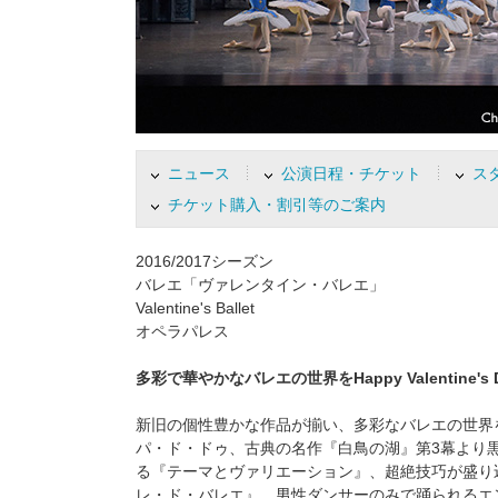
す
フ
ッ
タ
ー
情
報
ニュース
公演日程・チケット
ス
に
チケット購入・割引等のご案内
移
動
し
2016/2017シーズン
ま
バレエ「ヴァレンタイン・バレエ」
す
Valentine's Ballet
オペラパレス
多彩で華やかなバレエの世界をHappy Valentine's 
新旧の個性豊かな作品が揃い、多彩なバレエの世界
パ・ド・ドゥ、古典の名作『白鳥の湖』第3幕より
る『テーマとヴァリエーション』、超絶技巧が盛り
レ・ド・バレエ』、男性ダンサーのみで踊られるエ