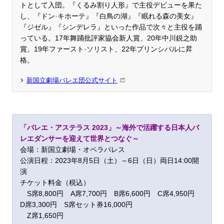
トとして入団。『くるみ割り人形』で主役デビューを果た
し、『ドン·キホーテ』『白鳥の湖』『眠れる森の美女』
『ジゼル』『シンデレラ』といった作品で次々と主役を踊
っている。17年舞踊批評家協会新人賞、20年中川鋭之助
賞。19年ファースト·ソリスト、22年プリンシパルに昇
格。
新国立劇場バレエ団公式サイト
「バレエ・アステラス 2023」～海外で活躍する日本人バ
レエダンサーを迎えて世界とつなぐ～
会場：新国立劇場・オペラパレス
公演日程：2023年8月5日（土）～6日（日）両日14:00開
演
チケット料金（税込）
S席8,800円 A席7,700円 B席6,600円 C席4,950円
D席3,300円 S席セット券16,000円
Z席1,650円