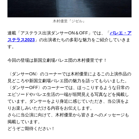
木村優里『ジゼル』
連載「アステラス出演ダンサーON＆OFF」では、「
バレエ・ア
ステラス2023
」の出演者たちの多彩な魅力をご紹介していきま
す。
今回の登場は
新国立劇場バレエ団の木村優里です！
〈ダンサーON〉のコーナーでは木村優里によるこの上演作品の
見どころや新国立劇場バレエ団の魅力を語ってもらいました。
〈ダンサーOFF〉のコーナーでは、ほっこりするような日常の
エピソードやバレエ生活の一端が垣間見える写真などを掲載し
ています。ダンサーをより身近に感じていただき、当公演をよ
りお楽しみいただける内容をお伝えします。
さらに当公演に向けて、木村優里から皆さまへのメッセージも
掲載しています。
どうぞご期待ください！