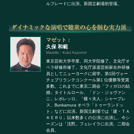
ルフレードに出演。新国立劇場初登場。
マゼット：
久保 和範
Masetto：Kubo Kazunori
東京芸術大学卒業、同大学院修了。文化庁オ
ペラ研修所修了。文化庁派遣芸術家在外研修
員としてニューヨークに留学。第1回ヴォー
チェブリランテコンクール第1 位優勝等受賞
多数。これまでに東京二期会「フィガロの結
婚」タイトルロール、「ドン・ジョヴァン
ニ」レポレッロ、「蝶々夫人」シャープレ
ス、Bunkamura オペラ「トゥーランドッ
ト」などに出演。新国立劇場では「建・ＴＡ
ＫＥＲＵ」以来数多くの公演に出演し、今シ
ーズンは「沈黙」フェレイラに出演。二期会
会員。