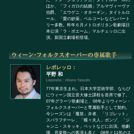
ほか、「フィガロの結婚」アルマヴィーヴァ
伯爵、「エウゲニ・オネーギン」タイトルロ
ール、「愛の妙薬」ベルコーレなどレパート
リー多数。昨年６月メトロポリタン歌劇場日
本公演「ラ・ボエーム」マルチェッロに出
演。新国立劇場初登場。
レポレッロ：
平野 和
Leporello：Hirano Yasushi
77年東京生まれ。日本大学芸術学部、ならび
にウィーン国立音大修士課程を首席で修了。
07年グラーツ歌劇場と、08年よりウィーン・
フォルクスオーパーと専属歌手として契約。
今シーズンは「魔笛」弁者、「リゴレット」
スパラフチーレ、「蝶々夫人」ボンゾ、「ジ
ャンニ・スキッキ」ベットなどに出演。他劇
場、音楽祭への客演も多く、08年と11年のス