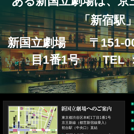
ある新国立劇場は、京
「新宿駅
新国立劇場 〒151-
目1番1号 TEL ： 
東京都渋谷区本町1丁目1番1号
京王新線（都営新宿線乗入）
初台駅（中央口）直結