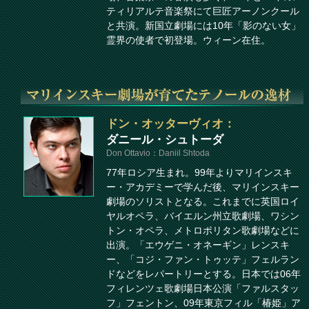
ティリアルテ音楽祭にて巨匠アーノンクール
と共演。新国立劇場には10年「影のない女」
霊界の使者で初登場。ウィーン在住。
ドン・オッターヴィオ：
ダニール・シュトーダ
Don Ottavio：Daniil Shtoda
77年ロシア生まれ。99年よりマリインスキ
ー・アカデミーで学んだ後、マリインスキー
劇場のソリストとなる。これまでに英国ロイ
ヤルオペラ、バイエルン州立歌劇場、ワシン
トン・オペラ、メトロポリタン歌劇場などに
出演。「エウゲニ・オネーギン」レンスキ
ー、「コジ・ファン・トゥッテ」フェルラン
ドなどをレパートリーとする。日本では06年
フィレンツェ歌劇場日本公演「ファルスタッ
フ」フェントン、09年東京フィル「椿姫」ア