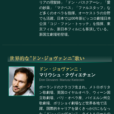
リアの理髪師」「ドン・パスクアーレ」「愛
の妙薬」「マクベス」「ファルスタッフ」な
ど多くのオペラを指揮。オーケストラの分野
でも活躍。日本では00年新ピッコロ劇場日本
公演「コジ・ファン・トゥッテ」を指揮、東
京フィル、新日本フィルにも客演している。
新国立劇場初登場。
ドン・ジョヴァンニ：
マリウシュ・クヴィエチェン
Don Giovanni :Mariusz Kwiecien
ポーランドのクラコフ生まれ。メトロポリタ
ン歌劇場、英国ロイヤルオペラ、ウィーン国
立歌劇場、パリ・オペラ座、バイエルン州立
歌劇場、ボリショイ劇場など世界各地で活
躍。国際的キャリアを築くきっかけにもなっ
た「ドン・ジョヴァンニ」タイトルロールの