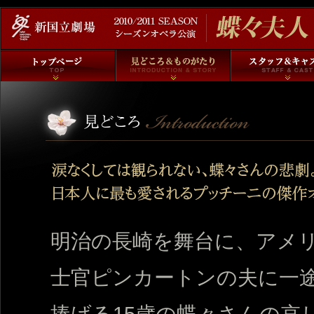
明治の長崎を舞台に、アメ
士官ピンカートンの夫に一
捧げる15歳の蝶々さんの哀