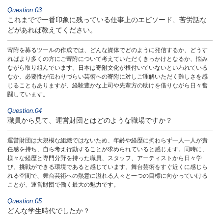
Question.03
これまでで一番印象に残っている
仕事上のエピソード、苦労話な
どが
あれば教えてください。
寄附を募るツールの作成では、どんな媒体でどのように発信するか、どうす
ればより多くの方にご寄附について考えていただくきっかけとなるか、悩み
ながら取り組んでいます。日本は寄附文化が根付いていないといわれている
なか、必要性が伝わりづらい芸術への寄附に対しご理解いただく難しさを感
じることもありますが、経験豊かな上司や先輩方の助けを借りながら日々奮
闘しています。
Question.04
職員から見て、運営財団とはどのような
職場ですか？
運営財団は大規模な組織ではないため、年齢や経歴に拘わらず一人一人が責
任感を持ち、自ら考え行動することが求められていると感じます。同時に、
様々な経歴と専門分野を持った職員、スタッフ、アーティストから日々学
び、挑戦ができる環境であると感じています。舞台芸術をすぐ近くに感じら
れる空間で、舞台芸術への熱意に溢れる人々と一つの目標に向かっていける
ことが、運営財団で働く最大の魅力です。
Question.05
どんな学生時代でしたか？