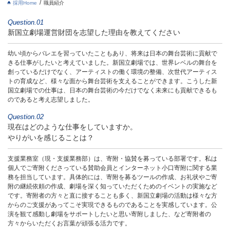
採用Home
職員紹介
し
ま
Question.01
す。
新国立劇場運営財団を志望した理由を
教えてください
本
文
に
幼い頃からバレエを習っていたこともあり、将来は日本の舞台芸術に貢献で
移
きる仕事がしたいと考えていました。新国立劇場では、世界レベルの舞台を
動
創っているだけでなく、アーティストの働く環境の整備、次世代アーティス
し
トの育成など、様々な面から舞台芸術を支えることができます。こうした新
ま
国立劇場での仕事は、日本の舞台芸術の今だけでなく未来にも貢献できるも
す。
のであると考え志望しました。
フ
Question.02
ッ
タ
現在はどのような仕事をしていますか。
情
やりがいを感じることは？
報
に
支援業務室（現・支援業務部）は、寄附・協賛を募っている部署です。私は
移
個人でご寄附くださっている賛助会員とインターネット小口寄附に関する業
動
務を担当しています。具体的には、寄附を募るツールの作成、お礼状やご寄
し
附の継続依頼の作成、劇場を深く知っていただくためのイベントの実施など
ま
です。寄附者の方々と直に接することも多く、新国立劇場の活動は様々な方
す。
からのご支援があってこそ実現できるものであることを実感しています。公
演を観て感動し劇場をサポートしたいと思い寄附しました、など寄附者の
方々からいただくお言葉が頑張る活力です。