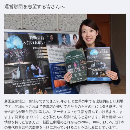
運営財団を志望する皆さんへ
新国立劇場は、劇場ができてまだ20年少しと世界の中でも比較的新しい劇場
です。開場からこれまで先輩方が築いてきたものを次の世代に引き継ぎ、社
会の誰もが舞台芸術に親しみ、アーティストが生活を営んでいけるよう、ま
すます発展させていくことが私たちの役割であると思います。舞台芸術への
情熱を持った皆さんと、新国立劇場のこれからの20年、30年、ひいては日本
の現代舞台芸術の歴史を一緒に創っていけることを楽しみにしています。