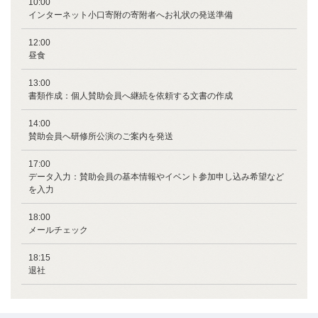
10:00
インターネット小口寄附の寄附者へお礼状の発送準備
12:00
昼食
13:00
書類作成：個人賛助会員へ継続を依頼する文書の作成
14:00
賛助会員へ研修所公演のご案内を発送
17:00
データ入力：賛助会員の基本情報やイベント参加申し込み希望など
を入力
18:00
メールチェック
18:15
退社