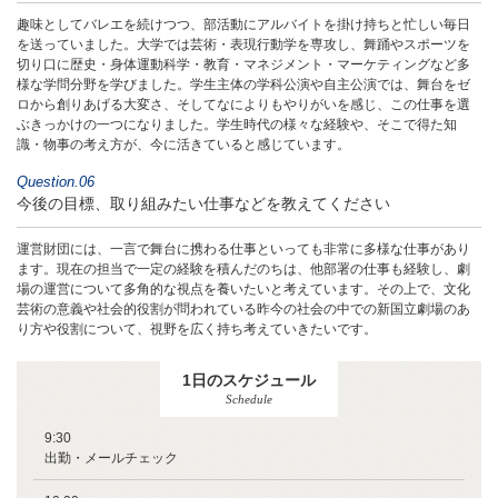
趣味としてバレエを続けつつ、部活動にアルバイトを掛け持ちと忙しい毎日
を送っていました。大学では芸術・表現行動学を専攻し、舞踊やスポーツを
切り口に歴史・身体運動科学・教育・マネジメント・マーケティングなど多
様な学問分野を学びました。学生主体の学科公演や自主公演では、舞台をゼ
ロから創りあげる大変さ、そしてなによりもやりがいを感じ、この仕事を選
ぶきっかけの一つになりました。学生時代の様々な経験や、そこで得た知
識・物事の考え方が、今に活きていると感じています。
Question.06
今後の目標、取り組みたい仕事などを
教えてください
運営財団には、一言で舞台に携わる仕事といっても非常に多様な仕事があり
ます。現在の担当で一定の経験を積んだのちは、他部署の仕事も経験し、劇
場の運営について多角的な視点を養いたいと考えています。その上で、文化
芸術の意義や社会的役割が問われている昨今の社会の中での新国立劇場のあ
り方や役割について、視野を広く持ち考えていきたいです。
1日のスケジュール
Schedule
9:30
出勤・メールチェック