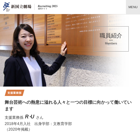
ペ
ペ
こ
こ
ペ
こ
ペ
こ
MENU
ー
ー
こ
こ
ー
こ
ー
の
ジ
ジ
か
か
ジ
か
ジ
ペ
の
内
ら
ら
の
ら
の
ー
先
を
ヘ
本
現
フ
終
ジ
頭
移
ッ
文
在
ッ
わ
の
職員紹介
に
動
ダ
に
地
タ
り
上
な
す
情
な
に
情
に
部
Members
り
る
報
り
な
報
な
へ
ま
た
に
ま
り
に
り
戻
す。
め
な
す。
ま
な
ま
り
の
り
す。
り
す。
ま
リ
ま
ま
す。
ン
す。
す。
ク
で
す。
ヘ
舞台芸術への熱意に溢れる人々と
一つの目標に向かって働いてい
ッ
ます
ダ
情
R・U
支援業務係
さん
報
2018年4月入社
出身学部：文教育学部
に
（2020年掲載）
移
動