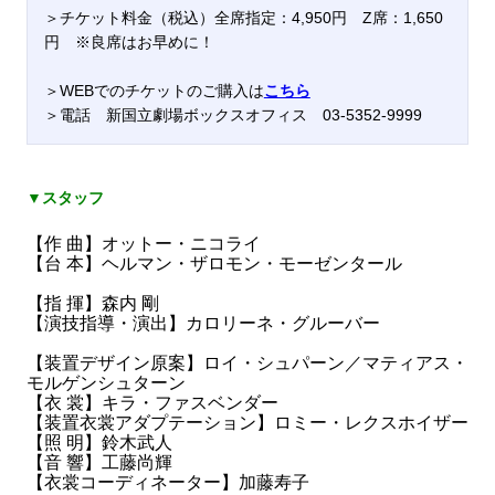
＞チケット料金（税込）全席指定：4,950円
Z席：1,650
円
※良席はお早めに！
＞WEBでのチケットのご購入は
こちら
＞電話 新国立劇場ボックスオフィス 03-5352-9999
▼スタッフ
【作 曲】
オットー・ニコライ
【台 本】
ヘルマン・ザロモン・モーゼンタール
【指 揮】
森内 剛
【演技指導・演出】
カロリーネ・グルーバー
【装置デザイン原案】
ロイ・シュパーン／マティアス・
モルゲンシュターン
【衣 裳】
キラ・ファスベンダー
【装置衣裳アダプテーション】
ロミー・レクスホイザー
【照 明】
鈴木武人
【音 響】
工藤尚輝
【衣裳コーディネーター】
加藤寿子