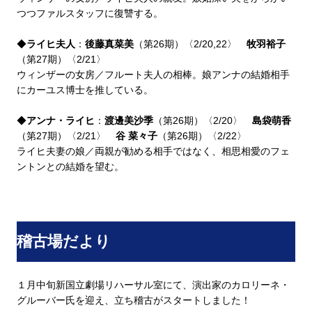
つつファルスタッフに復讐する。
◆
ライヒ夫人
：
後藤真菜美
（第26期）〈2/20,22〉
牧羽裕子
（第27期）〈2/21〉
ウィンザーの女房／フルート夫人の相棒。娘アンナの結婚相手
にカーユス博士を推している。
◆
アンナ・ライヒ
：
渡邊美沙季
（第26期）〈2/20〉
島袋萌香
（第27期）〈2/21〉
谷 菜々子
（第26期）〈2/22〉
ライヒ夫妻の娘／両親が勧める相手ではなく、相思相愛のフェ
ントンとの結婚を望む。
稽古場だより
１月中旬新国立劇場リハーサル室にて、演出家のカロリーネ・
グルーバー氏を迎え、立ち稽古がスタートしました！