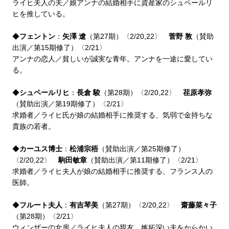
ライヒ夫人の夫／娘アンナの結婚相手に資産家の
シュペールリ
ヒ
を推している。
◆
フェントン
：
矢澤 遼
（第27期）〈2/20,22〉
菅野 敦
（賛助
出演／第15期修了）〈2/21〉
アンナの恋人／貧しいが誠実な青年。アンナを一途に愛してい
る。
◆
シュペールリヒ
：
長倉 駿
（第28期）〈2/20,22〉
荏原孝弥
（賛助出演／第19期修了）〈2/21〉
求婚者／ライヒ氏が娘の結婚相手に推奨する、気弱で金持ちな
貴族の若者。
◆
カーユス博士
：
松浦宗梧
（賛助出演／第25期修了）
〈2/20,22〉
駒田敏章
（賛助出演／第11期修了）〈2/21〉
求婚者／ライヒ夫人が娘の結婚相手に推奨する、フランス人の
医師。
◆
フルート夫人
：
有吉琴美
（第27期）〈2/20,22〉
齋藤菜々子
（第28期）〈2/21〉
ウィンザーの女房／ライヒ夫人の親友。嫉妬深い夫をからかい