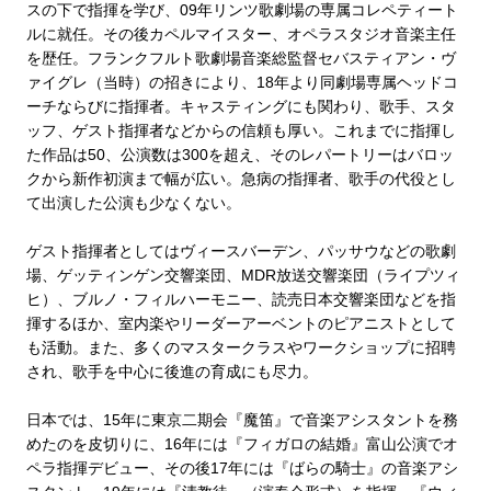
スの下で指揮を学び、09年リンツ歌劇場の専属コレペティート
ルに就任。その後カペルマイスター、オペラスタジオ音楽主任
を歴任。フランクフルト歌劇場音楽総監督セバスティアン・ヴ
ァイグレ（当時）の招きにより、18年より同劇場専属ヘッドコ
ーチならびに指揮者。キャスティングにも関わり、歌手、スタ
ッフ、ゲスト指揮者などからの信頼も厚い。これまでに指揮し
た作品は50、公演数は300を超え、そのレパートリーはバロッ
クから新作初演まで幅が広い。急病の指揮者、歌手の代役とし
て出演した公演も少なくない。
ゲスト指揮者としてはヴィースバーデン、パッサウなどの歌劇
場、ゲッティンゲン交響楽団、MDR放送交響楽団（ライプツィ
ヒ）、ブルノ・フィルハーモニー、読売日本交響楽団などを指
揮するほか、室内楽やリーダーアーベントのピアニストとして
も活動。また、多くのマスタークラスやワークショップに招聘
され、歌手を中心に後進の育成にも尽力。
日本では、15年に東京二期会『魔笛』で音楽アシスタントを務
めたのを皮切りに、16年には『フィガロの結婚』富山公演でオ
ペラ指揮デビュー、その後17年には『ばらの騎士』の音楽アシ