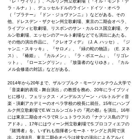
『レ・ヴィリ』）、ベルリン州立歌劇場（『イル・モンド・デ
ラ・ルナ』）、デュッセルドルのライン・ドイツ・オペラ
（『プラテー』『ドン・ジョヴァンニ』）などがある。その
他、ドレスデン・ザクセン州立歌劇場、東京の二期会オペラ、
ライプツィヒ歌劇場、リスボンのサン・カルロス国立劇場、ケ
ルン歌劇場、エッセンのアールト劇場などでも演出にあたる。
その他の演出作品に、『クレオフィデ』（J. A. ハッセ）、『ジ
ャンニ・スキッキ』、『サロメ』、『緑の蛇の物語』（E. ヌネ
ス）、『椿姫』、『カルメン』、『ラ・ボエーム』、『リゴレ
ット』、『ローエングリン』、『放蕩者のなりゆき』、『カル
メル会修道の対話』などがある。
2014年から20年まで、ザルツブルク・モーツァルテウム大学で
「音楽劇的表現 - 舞台演出」の教授を務め、20年にライプツィ
ヒに移り、フェリックス・メンデルスゾーン・バルトルディ音
楽・演劇アカデミーのオペラ学校の校長に就任。15年にハンブ
ルク州立歌劇場でE.W.コルンゴルトの『死の都』を演出。16年
には東京二期会オペラでR.シュトラウスの『ナクソス島のアリ
アドネ』、17年にはウィーン州立歌劇場でS.プロコフィエフの
『賭博者』を、いずれも指揮者シモーネ・ヤングと共同で演
出。21年8月、東京二期会オペラは彼女の演出によるアルバ