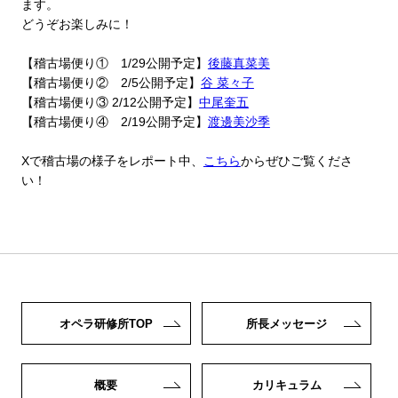
ます。
どうぞお楽しみに！
【稽古場便り① 1/29公開予定】
後藤真菜美
【稽古場便り② 2/5公開予定】
谷 菜々子
【稽古場便り③ 2/12公開予定】
中尾奎五
【稽古場便り④ 2/19公開予定】
渡邊美沙季
Xで稽古場の様子をレポート中、
こちら
からぜひご覧くださ
い！
オペラ研修所TOP
所長メッセージ
概要
カリキュラム