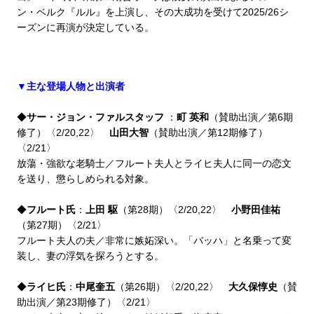
ン・ベルク『ルル』を上演し、その大成功を受けて2025/26シ
ーズンに再演が決定している。
▼主な登場人物と出演者
◆
サー・ジョン・ファルスタッフ
：
町 英和
（賛助出演／第6期
修了）〈2/20,22〉
山田大智
（賛助出演／第12期修了）
〈2/21〉
放蕩・強欲な老騎士／フルート夫人とライヒ夫人に同一の恋文
を送り、懲らしめられる対象。
◆
フルート氏
：
上田 駆
（第28期）〈2/20,22〉
小野田佳祐
（第27期）〈2/21〉
フルート夫人の夫／非常に嫉妬深い。「バッハ」と名乗って変
装し、妻の浮気を探ろうとする。
◆
ライヒ氏
：
中尾奎五
（第26期）〈2/20,22〉
大久保惇史
（賛
助出演／第23期修了）〈2/21〉