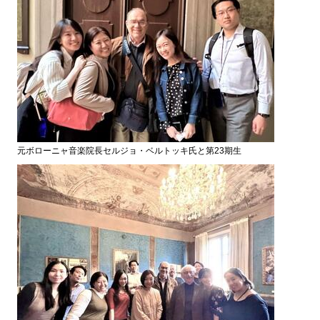
元ボローニャ音楽院長セルジョ・ベルトッキ氏と第23期生