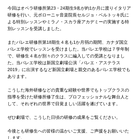
今回はオペラ研修所第23・24期生9名が約1か月に渡りイタリア
研修を行い、元ボローニャ音楽院長セルジョ・ベルトッキ氏に
よる特別レッスンやミラノ・スカラ座アカデミーの実施する特
別レッスンを受講しました。
またバレエ研修所第18期生４名も1か月弱の期間、カナダ国立
バレエ学校でレッスンを受けました。当バレエ学校は７学年制
で、研修生４名が別々のクラスに編入しての受講となりまし
た。当バレエ学校は新国立劇場公演「バレエ・アステラス
2019」に出演するなど新国立劇場と親交のあるバレエ学校でも
あります。
こうした海外研修などの貴重な経験や世界でもトップクラスの
指導を受けた研修所修了生は、プロフェッショナルな舞台人と
して、それぞれの世界で目覚ましい活躍を遂げています。
ぜひ劇場で、こうした日頃の研修の成果をご覧ください。
今後とも研修生への皆様の温かいご支援、ご声援をお願いいた
します。