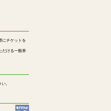
際にチケットを
ただける一般券
さい。
。