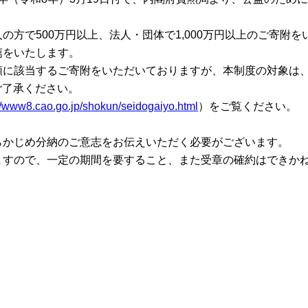
こ
全
の方で500万円以上、法人・団体で1,000万円以上のご寄附
は
薦をいたします。
に該当するご寄附をいただいておりますが、本制度の対象は、当
ご了承ください。
://www8.cao.go.jp/shokun/seidogaiyo.html
）をご覧ください。
新国デジタルシアター
らかじめ分納のご意志をお伝えいただく必要がございます。
ますので、一定の期間を要すること、また受章の確約はできか