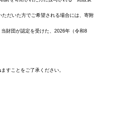
ども・学生向けの
芸術鑑賞
国公演
をいただいた方でご希望される場合には、寄附
じめての新国立劇場
財団が認定を受けた、2026年（令和8
ねますことをご了承ください。