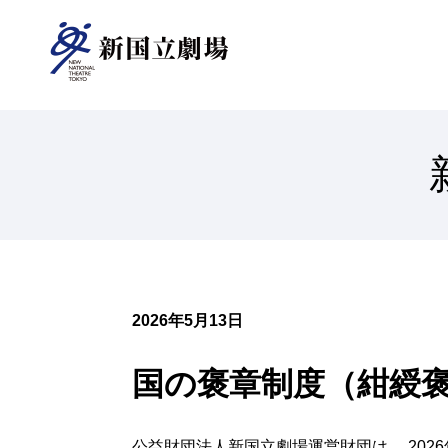
新国立劇場について
ご支援のお願い
オペラパレス
TOP
芸術監督
（座席表）
中劇場
（座席表）
2026年5月13日
情報センター
オペラ研修所
研修事業について
小劇場
国の褒章制度（紺綬
オペラ
（座席表）
公益財団法人新国立劇場運営財団は、 202