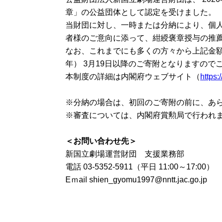
章」の公益団体として認定を受けました。
当財団に対し、一時または分納により、個人
者様のご意向に添って、紺綬褒章授与の推
なお、これまでにも多くの方々から上記金額
年） 3月19日以降のご寄附となりますので
本制度の詳細は内閣府ウェブサイト（
https
貸劇場公演
（新国立劇場主催以外の公演）
※分納の場合は、初回のご寄附の前に、あ
※審査については、内閣府賞勲局で行われ
＜お問い合わせ先＞
新国立劇場運営財団 支援業務部
電話 03-5352-5911（平日 11:00～17:00）
Eｍail shien_gyomu1997@nntt.jac.go.jp