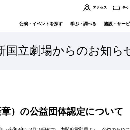
アクセス
チケ
公演・イベントを探す
学ぶ・調べる
施設・サービ
新国立劇場からのお知ら
イベント・講座
理事長挨拶
公
運
施設・サービスの
インターネット小口寄附
個人賛助会員になる
法
ご案内TOP
舞台写真・公演記録
採用情報
オ
～『ウ
全館フロアマップ
バ
バ
～新国
レストラン・ブッフェ・ショップ
託
バレエ研修所
劇場内のサービス
避
バックステージツアー
劇
褒章）の公益団体認定について
バレエ&ダンス
演
公開空地（初台アート・ロフト）
商
イ
全
6年（令和8年）3月19日付で、内閣府賞勲局より、公益のた