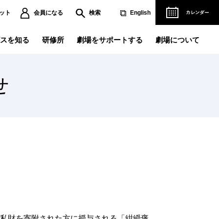
ット
会員になる
検索
English
スを知る
研修所
劇場をサポートする
劇場について
せ
演記録データベース
営理念
人賛助会員になる
ご協賛について
ペラができるまで
ィリアム・テル』の軌跡～
リアフリー情報
レエができるまで
立劇場バレエ団『くるみ割り人形』～
児サービス
演劇研修所
難方法のご案内
場使用のお申し込み
劇
用撮影のお申し込み
ベント・講座
主催公演一覧
めに私財を寄附された方に授与される「紺綬褒