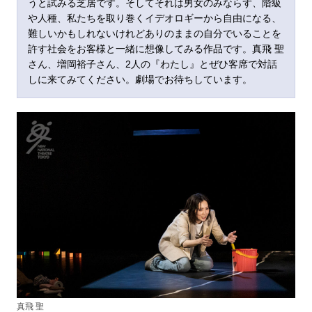
うと試みる芝居です。そしてそれは男女のみならず、階級
や人種、私たちを取り巻くイデオロギーから自由になる、
難しいかもしれないけれどありのままの自分でいることを
許す社会をお客様と一緒に想像してみる作品です。真飛 聖
さん、増岡裕子さん、2人の『わたし』とぜひ客席で対話
しに来てみてください。劇場でお待ちしています。
真飛 聖