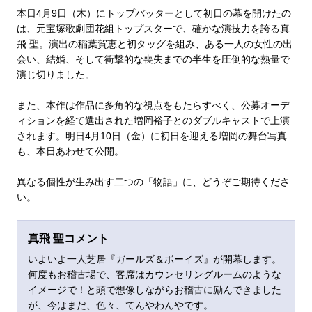
本日4月9日（木）にトップバッターとして初日の幕を開けたの
は、元宝塚歌劇団花組トップスターで、確かな演技力を誇る真
飛 聖。演出の稲葉賀恵と初タッグを組み、ある一人の女性の出
会い、結婚、そして衝撃的な喪失までの半生を圧倒的な熱量で
演じ切りました。
また、本作は作品に多角的な視点をもたらすべく、公募オーデ
ィションを経て選出された増岡裕子とのダブルキャストで上演
されます。明日4月10日（金）に初日を迎える増岡の舞台写真
も、本日あわせて公開。
異なる個性が生み出す二つの「物語」に、どうぞご期待くださ
い。
真飛 聖コメント
いよいよ一人芝居『ガールズ＆ボーイズ』が開幕します。
何度もお稽古場で、客席はカウンセリングルームのような
イメージで！と頭で想像しながらお稽古に励んできました
が、今はまだ、色々、てんやわんやです。