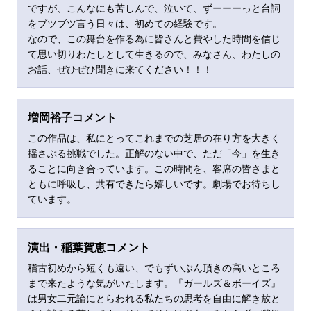
ですが、こんなにも苦しんで、泣いて、ずーーーっと台詞
をブツブツ言う日々は、初めての経験です。
なので、この舞台を作る為に皆さんと費やした時間を信じ
て思い切りわたしとして生きるので、みなさん、わたしの
お話、ぜひぜひ聞きに来てください！！！
増岡裕子コメント
この作品は、私にとってこれまでの芝居の在り方を大きく
揺さぶる挑戦でした。正解のない中で、ただ「今」を生き
ることに向き合っています。この時間を、客席の皆さまと
ともに呼吸し、共有できたら嬉しいです。劇場でお待ちし
ています。
演出・稲葉賀恵コメント
稽古初めから短くも遠い、でもずいぶん頂きの高いところ
まで来たような気がいたします。『ガールズ＆ボーイズ』
は男女二元論にとらわれる私たちの思考を自由に解き放と