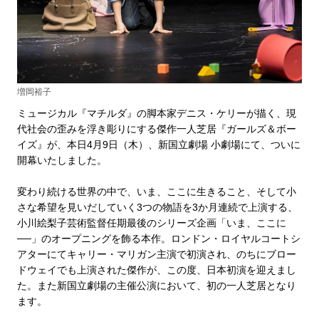
増岡裕子
ミュージカル『マチルダ』の脚本家デニス・ケリーが描く、現
代社会の歪みを浮き彫りにする傑作一人芝居『ガールズ＆ボー
イズ』が、本日4月9日（木）、新国立劇場 小劇場にて、ついに
開幕いたしました。
変わり続ける世界の中で、いま、ここに生きること、そして小
さな希望を見いだしていく3つの物語を3か月連続で上演する、
小川絵梨子芸術監督任期最後のシリーズ企画「いま、ここに
──」のオープニングを飾る本作。ロンドン・ロイヤルコートシ
アターにてキャリー・マリガン主演で初演され、のちにブロー
ドウェイでも上演された傑作が、この度、日本初演を迎えまし
た。また新国立劇場の主催公演において、初の一人芝居となり
ます。