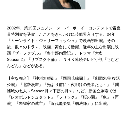
2002年、第15回ジュノン・スーパーボーイ・コンテストで審査
員特別賞を受賞したことをきっかけに芸能界入りする。04年
『ムーンライト・ジェリーフィッシュ』で映画初出演。その
後、数々のドラマ、映画、舞台にて活躍。近年の主な出演に映
画『ザ・ファブル』『多十郎殉愛記』、ドラマ『大奥
Season2』『サブスク不倫』、ＮＨＫ連続テレビ小説『ちむど
んどん』などがある。
【主な舞台】『神州無頼街』『両国花錦闘士』『劇団朱雀 復活
公演』『北齋漫畫』『光より前に～夜明けの走者たち～』『髑
髏城の七人～Season月＜下弦の月＞』など。新国立劇場では
『レオポルトシュタット』『フリック』『桜の園』『象』（再
演）『朱雀家の滅亡』「近代能楽集『弱法師』」に出演。