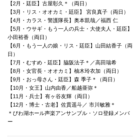
【2月・廷臣】古屋彰久＊（両日）
【3月・リス・オオカミ・廷臣】 宮良真子（両日）
【4月・カラス・警護隊長】奥本凱哉／福西 仁
【5月・ウサギ・もう一人の兵士・大使夫人・廷臣】
小田裕香（両日）
【6月・もう一人の娘・リス・廷臣】山田結香子（両
日）
【7月・むすめ・廷臣】脇
阪法子
＊／高田瑞希
【8月・女官長・オオカミ】柚木玲衣加（両日）
【9月・おっ母さん・廷臣】森 季子
＊
（両日）
【10月・女王】山内由香／船越亜弥＊
【11月・兵士】有ヶ谷友輝（両日）
【12月・博士・古老】佐貫遥斗／ 市川敏雅＊
＊びわ湖ホール声楽アンサンブル・ソロ登録メンバ
ー