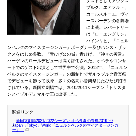
ゲストとしてアウクス
ブルク、エアフルト、
カールスルーエ、ヴィ
ースバーデンの各劇場
に出演。レパートリー
は『ローエングリン』
ハインリヒ、『ニュル
ンベルクのマイスタージンガー』ポーグナー及びハンス・ザッ
クスをはじめ多数。『青ひげ公の城』青ひげ、『神々の黄昏』
ハーゲンのロールデビューは高く評価された。オペラやコンサ
ートでのゲスト出演として世界中で公演。2013年、『ニュルン
ベルクのマイスタージンガー』の新制作でザルツブルク音楽祭
でデビューを飾って以降、多くの名高い音楽祭にたびたび招待
されている。新国立劇場では、2010/2011シーズン『トリスタ
ンとイゾルデ』マルケ王に出演した。
関連リンク
新国立劇場2021/2022シーズン オペラ夏の祭典2019-20
Japan↔Tokyo↔World『ニュルンベルクのマイスタージンガ
ー』