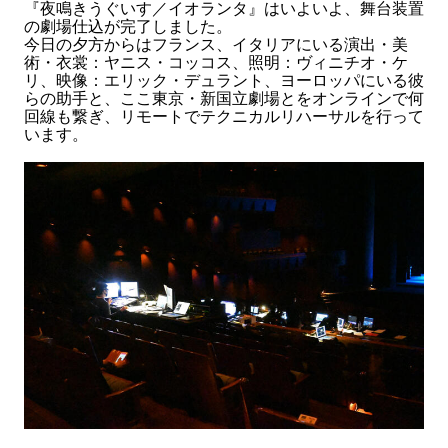
『夜鳴きうぐいす／イオランタ』はいよいよ、舞台装置
の劇場仕込が完了しました。
今日の夕方からはフランス、イタリアにいる演出・美
術・衣裳：ヤニス・コッコス、照明：ヴィニチオ・ケ
リ、映像：エリック・デュラント、ヨーロッパにいる彼
らの助手と、ここ東京・新国立劇場とをオンラインで何
回線も繋ぎ、リモートでテクニカルリハーサルを行って
います。