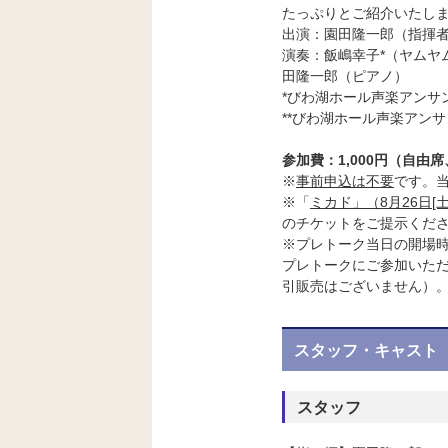
たっぷりとご紹介いたし
出演：園田隆一郎（指揮
演奏：
飯嶋幸子*（ヤムヤ
田隆一郎（ピアノ）
*びわ湖ホール声楽アンサ
**びわ湖ホール声楽アン
参加費：1,000円（自由
※
事前申込は不要
です。
※「
ミカド」（8月26日[
のチケットをご提示くだ
※プレトーク当日の開場
プレトークにご参加いただ
引販売はございません）
スタッフ・キャスト
スタッフ