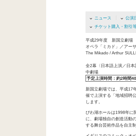
す
フ
ッ
ニュース
公演
タ
チケット購入・割引
ー
情
平成29年度 新国立劇場
報
オペラ「ミカド」／アー
に
The Mikado / Arthur SUL
移
動
全2幕〈日本語上演／日本
し
中劇場
ま
予定上演時間：約2時間4
す
新国立劇場では、平成17
催で上演する「地域招聘公
します。
びわ湖ホールは1998年
に、劇場独自の創造活動
する舞台芸術作品を自主
イギリスのコミック・オ