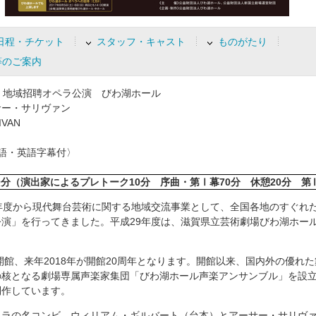
日程・チケット
スタッフ・キャスト
ものがたり
等のご案内
 地域招聘オペラ公演 びわ湖ホール
サー・サリヴァン
LIVAN
語・英語字幕付〉
0分
（演出家によるプレトーク10分 序曲・第Ⅰ幕70分 休憩20分 第
年度から現代舞台芸術に関する地域交流事業として、全国各地のすぐれ
演」を行ってきました。平成29年度は、滋賀県立芸術劇場びわ湖ホー
に開館、来年2018年が開館20周年となります。開館以来、国内外の優れ
の核となる劇場専属声楽家集団「びわ湖ホール声楽アンサンブル」を設
制作しています。
ペラの名コンビ、ウィリアム・ギルバート（台本）とアーサー・サリヴ