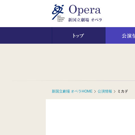
ペ
ペ
ー
ー
ジ
ジ
内
の
を
終
移
わ
動
り
す
で
る
す
た
ヘ
め
ッ
の
ダ
リ
ー
ン
情
ク
報
新国立劇場 オペラHOME
公演情報
ミカド
で
に
す
戻
サ
り
イ
ま
ト
す
内
ペ