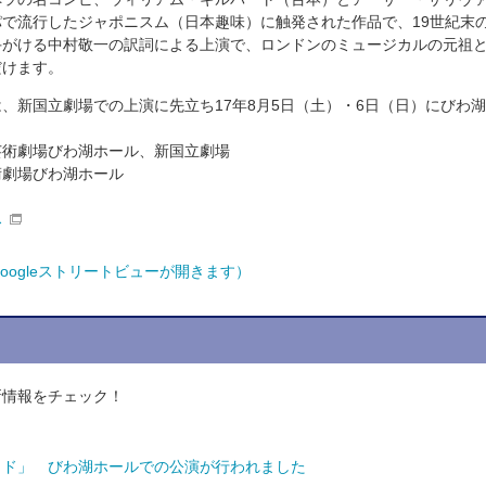
で流行したジャポニスム（日本趣味）に触発された作品で、19世紀末
手がける中村敬一の訳詞による上演で、ロンドンのミュージカルの元祖
だけます。
、新国立劇場での上演に先立ち17年8月5日（土）・6日（日）にびわ湖
芸術劇場びわ湖ホール、新国立劇場
術劇場びわ湖ホール
ス
oogleストリートビューが開きます）
新情報をチェック！
カド」 びわ湖ホールでの公演が行われました