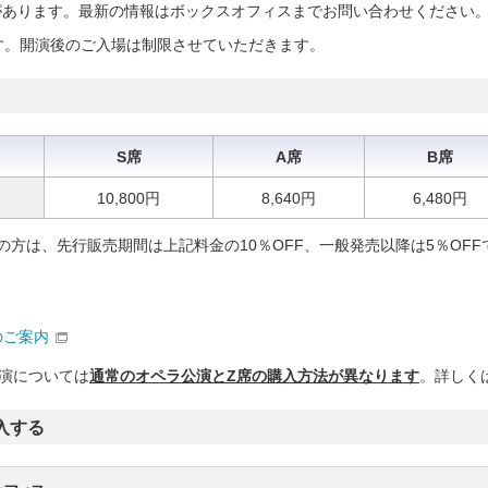
があります。
最新の情報はボックスオフィ
スまでお問い合わせください。
す。開演後のご入場は制限させていただきます。
）
S席
A席
B席
10,800円
8,640円
6,480円
の方は、先行販売期間は上記料金の10％OFF、一般発売以降は5％OF
のご案内
演については
通常のオペラ公演と
Z席の購入方法が異なります
。詳しく
入する