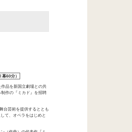
Ⅱ幕60分）
た作品を新国立劇場との共
ル制作の『ミカド』を招聘
た舞台芸術を提供するととも
立して、オペラをはじめと
ァン（作曲）の代表作『ミ