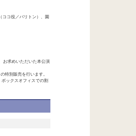
*（ココ役／バリトン）、
園
、お求めいただいた
本公演
トの特別販売を行います。
。ボックスオフィスでの割