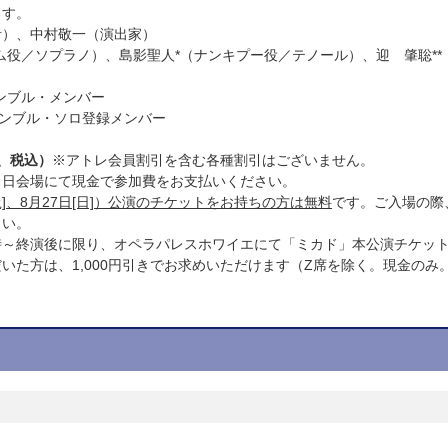
ます。
者）、中村敬一（演出家）
ム役／ソプラノ）、
島影聖人*（ナンキプー役／テノール）、
迎 肇聡*
ンブル・メンバー
サンブル・ソロ登録メンバー
席、税込）
※アトレ会員割引を含む各種割引はございません。
当日会場にて現金で参加費をお支払いください。
土]、8月27日[日]）公演のチケットをお持ちの方は無料
です。ご入場の際
さい。
時～終演後に限り、オペラパレスホワイエにて「ミカド」本公演チケッ
いた方は、1,000円引きでお求めいただけます（Z席を除く。現金のみ
。