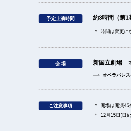
約3時間（第1
予定上演時間
時間は変更に
新国立劇場 
会 場
オペラパレス
開場は開演4
ご注意事項
12月15日(