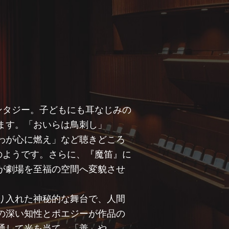
ンタジー。子どもにも耳なじみの
ます。「おいらは鳥刺し」
わが心に燃え」など聴きどころ
のようです。さらに、『魔笛』に
が劇場を至福の空間へ変貌させ
り入れた神秘的な舞台で、人間
の深い知性とポエジーが作品の
通して光を当て、「善」や