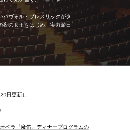
いパヴォル・ブレスリックがタ
の夜の女王をはじめ、実力派日
20日更新）
中
 オペラ『魔笛』ディナープログラムの