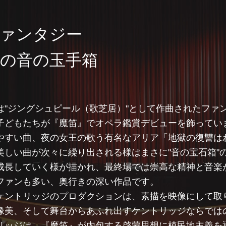
ァンタジー
の音の玉手箱
は"ジングシュピール（歌芝居）"として作曲されたファ
子どもたちが『魔笛』でオペラ鑑賞デビューを飾ってい
やすい曲、夜の女王の歌う有名なアリア「地獄の復讐は
美しい曲が次々に繰り出される様はまさに"音の宝石箱"
成長していく様が描かれ、最終場では崇高な精神と音楽
ファンも多い、奥行きの深い作品です。
ケントリッジのプロダクションは、素描を映像にして取
像美、そして舞台からあふれ出すケントリッジならでは
リッジは、『魔笛』が内包する啓蒙思想に植民地主義を