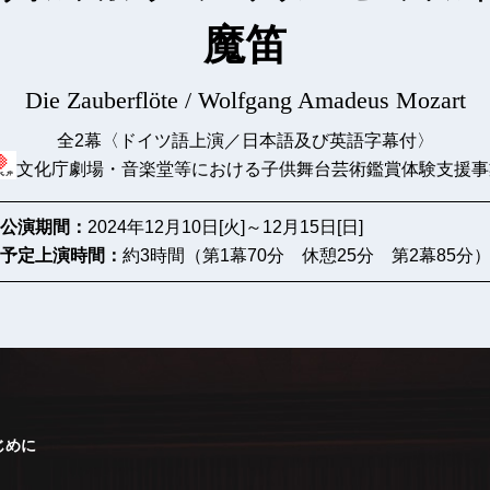
魔笛
Die Zauberflöte / Wolfgang Amadeus Mozart
全2幕〈ドイツ語上演／日本語及び英語字幕付〉
文化庁劇場・音楽堂等における子供舞台芸術鑑賞体験支援事
公演期間：
2024年12月10日[火]～12月15日[日]
予定上演時間：
約3時間（第1幕70分 休憩25分 第2幕85分
じめに