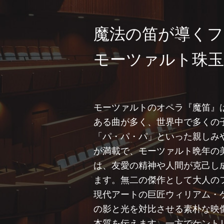
魔法の笛が導くフ
モーツァルト珠玉
モーツァルトのオペラ『魔笛』
ある曲が多く、世界中で多くの
「パ・パ・パ」といった親しみ
が満載で、モーツァルト晩年の
は、友愛の精神や人間が克己し
ます。無二の傑作として大人の
現代アートの巨匠ウィリアム・
の影と光を対比させる素朴な映
本質を伝えます。一方でケント