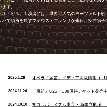
います。
・ネトピル。出演者には、世界最人気のモーツァルト歌
ッパで頭角を現すマテウス・フランサが来日。安井陽子
2025.1.20
オペラ『魔笛』メディア掲載情報（1月
2024.11.24
『魔笛』U25／U39優待チケット発売
2024.10.18
初コラボ メズム東京 × 新国立劇場