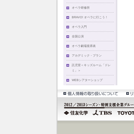
オペラ研修所
BRAVO! オペラに行こう！
オペラ入門
全国公演
オペラ劇場座席表
アカデミック・プラン
託児室＜キッズルーム「ドレ
ミ」＞
WEBシアターショップ