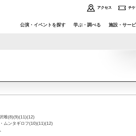
アクセス
チケ
公演・イベントを探す
学ぶ・調べる
施設・サービ
イベント・講座
理事長挨拶
公
運
施設・サービスの
インターネット小口寄附
個人賛助会員になる
法
ご案内TOP
舞台写真・公演記録
採用情報
オ
～『
全館フロアマップ
バ
バ
～新
レストラン・ブッフェ・ショップ
託
人形
バレエ&ダンス
演
バレエ研修所
劇場内のサービス
避
イ
バックステージツアー
劇
8)(9)(11)(12)
全
ムンタギロフ(10)(11)(12)
公開空地（初台アート・ロフト）
商
こ
人
全