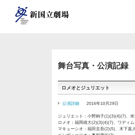
新国立劇場について
ご支援のお願い
オペラパレス
TOP
芸術監督
（座席表）
舞台写真・公演記録
中劇場
ロメオとジュリエット
（座席表）
オペラ
情報センター
オペラ研修所
公演詳細
2016年10月29日
研修事業について
小劇場
ジュリエット：小野絢子(1)(3)(4)(7)、米沢唯(
（座席表）
ロメオ：福岡雄大(2)(3)(4)(7)、ワディム・
マキューシオ：福田圭吾(2)(5)、木下嘉