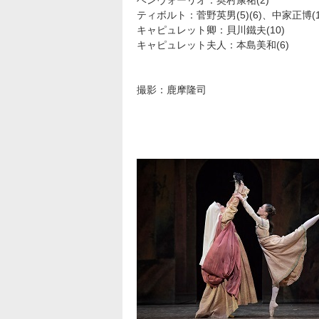
ベンヴォーリオ：奥村康祐(2)
ティボルト：菅野英男(5)(6)、中家正博(1
キャピュレット卿：貝川鐵夫(10)
キャピュレット夫人：本島美和(6)
貸劇場公演
（新国立劇場主催以外の公演）
撮影：鹿摩隆司