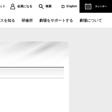
ット
会員になる
検索
English
スを知る
研修所
劇場をサポートする
劇場について
演記録データベース
営理念
人賛助会員になる
ご協賛について
ペラができるまで
ウィリアム・テル』の軌跡～
リアフリー情報
レエができるまで
国立劇場バレエ団『くるみ割り
児サービス
』～
劇
演劇研修所
難方法のご案内
ベント・講座
場使用のお申し込み
主催公演一覧
用撮影のお申し込み
ども・学生向けの
芸術鑑賞
国公演