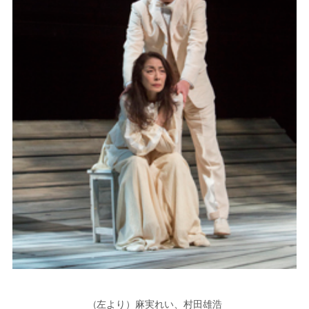
（左より）麻実れい、村田雄浩