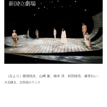
（左より）横堀悦夫、山﨑 薫、橋本 淳、村田雄浩、麻実れい、
大石継太、太田緑ロランス