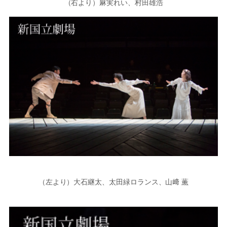
（右より）麻実れい、村田雄浩
（左より）大石継太、太田緑ロランス、山﨑 薫