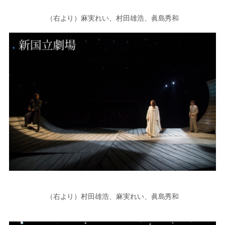
（右より）麻実れい、村田雄浩、眞島秀和
（右より）村田雄浩、麻実れい、眞島秀和