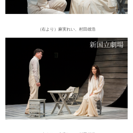
（右より）麻実れい、村田雄浩