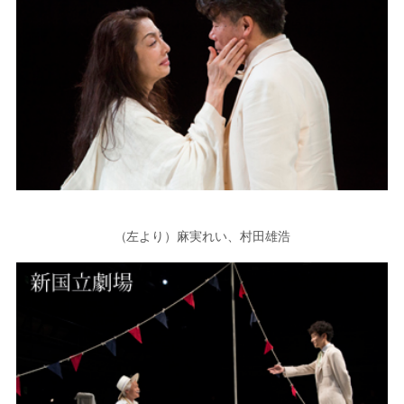
（左より）麻実れい、村田雄浩