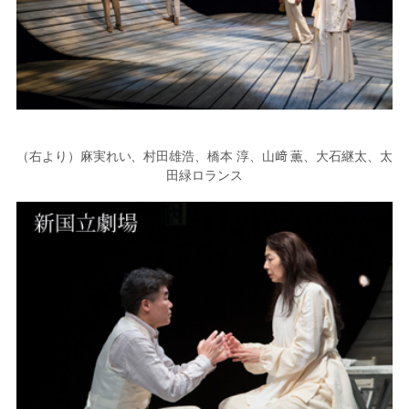
（右より）麻実れい、村田雄浩、橋本 淳、山﨑 薫、大石継太、太
田緑ロランス