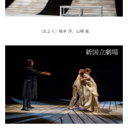
（左より）橋本 淳、山﨑 薫