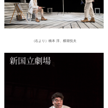
（右より）橋本 淳、横堀悦夫