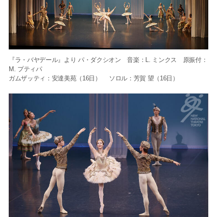
『ラ・バヤデール』より パ・ダクシオン 音楽：L. ミンクス 原振付：
M. プティパ
ガムザッティ：安達美苑（16日） ソロル：芳賀 望（16日）