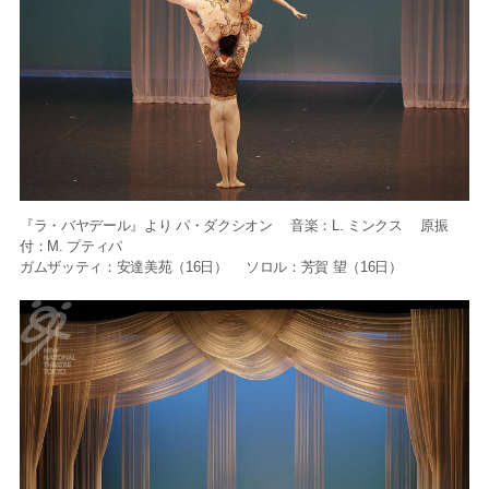
『ラ・バヤデール』より パ・ダクシオン 音楽：L. ミンクス 原振
付：M. プティパ
ガムザッティ：安達美苑（16日） ソロル：芳賀 望（16日）