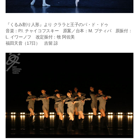
『くるみ割り人形』より クララと王子のパ・ド・ドゥ
音楽：P.I. チャイコフスキー 原案／台本：M. プティパ 原振付：
L. イワーノフ 改定振付：牧 阿佐美
福田天音（17日） 吉留 諒