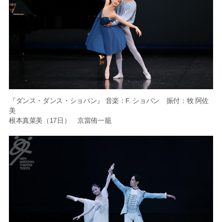
『ダンス・ダンス・ショパン』 音楽：F. ショパン 振付：牧 阿佐
美
根本真菜美（17日） 京當侑一籠