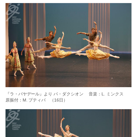
『ラ・バヤデール』より パ・ダクシオン 音楽：L. ミンクス
原振付：M. プティパ （16日）