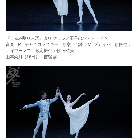
『くるみ割り人形』より クララと王子のパ・ド・ドゥ
音楽：P.I. チャイコフスキー 原案／台本：M. プティパ 原振付：
L. イワーノフ 改定振付：牧 阿佐美
山本菜月（16日） 吉留 諒