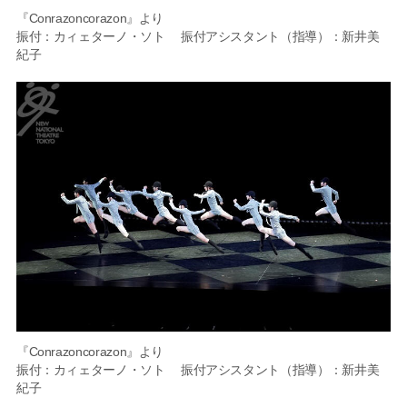
『Conrazoncorazon』より
振付：カィェターノ・ソト 振付アシスタント（指導）：新井美
紀子
『Conrazoncorazon』より
振付：カィェターノ・ソト 振付アシスタント（指導）：新井美
紀子