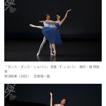
『ダンス・ダンス・ショパン』 音楽：F. ショパン 振付：牧 阿佐
美
菅沼咲希（16日） 京當侑一籠