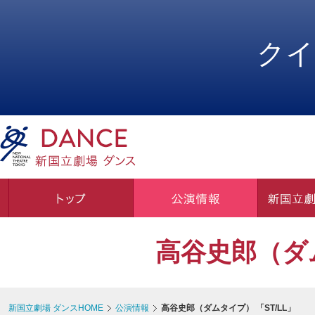
ペ
ペ
ー
ー
ジ
ジ
クイ
内
の
を
終
移
わ
動
り
す
で
る
す
た
ヘ
め
ッ
の
ダ
リ
ー
ン
情
ク
報
で
に
す
戻
高谷史郎（ダム
サ
り
イ
ま
ト
す
内
ペ
新国立劇場 ダンスHOME
公演情報
高谷史郎（ダムタイプ） 「ST/LL」