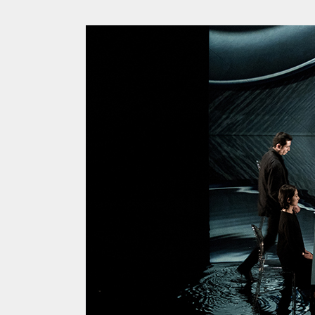
共
ー
通
ジ
メ
の
ニ
先
ュ
頭
ー
に
に
戻
移
り
動
ま
し
す
ま
す
ペ
ー
ジ
本
文
に
移
動
し
ま