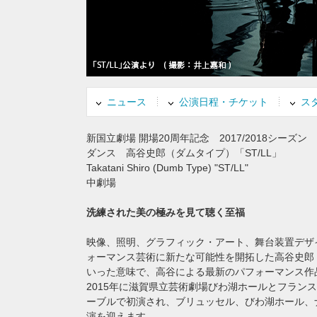
す
フ
ッ
タ
ー
情
報
ニュース
公演日程・チケット
ス
に
移
新国立劇場 開場20周年記念
2017/2018シーズン
動
ダンス 高谷史郎（ダムタイプ）「ST/LL」
し
Takatani Shiro (Dumb Type) "ST/LL"
ま
中劇場
す
洗練された美の極みを見て聴く至福
映像、照明、グラフィック・アート、舞台装置デザ
ォーマンス芸術に新たな可能性を開拓した高谷史郎（ダ
いった意味で、高谷による最新のパフォーマンス作
2015年に滋賀県立芸術劇場びわ湖ホールとフラン
ーブルで初演され、ブリュッセル、びわ湖ホール、
演を迎えます。