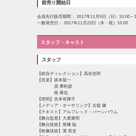
前売り開始日
会員先行販売期間： 2017年11月5日（日）10:00～
一般発売日： 2017年11月23日（木・祝）10:00
スタッフ・キャスト
スタッフ
総合ディレクション
高谷史郎
音楽
坂本龍一
原 摩利彦
南 琢也
照明
吉本有輝子
メディア・オーサリング
古舘 健
テキスト
アルフレッド・バーンバウム
舞台監督
大鹿展明
舞台技術
尾﨑 聡
映像技術
濱 哲史