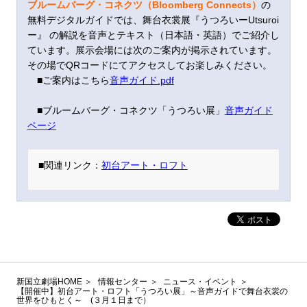
ブルームバーグ・コネクツ（Bloomberg Connects）
の
無料デジタルガイドでは、舞台衣裳展『うつろいーUtsuroi
ー』 の解説を音声とテキスト（日本語・英語）でご紹介し
ています。展示会場には次のご案内が掲示されています。
その場でQRコードにてアクセスしてお楽しみください。
■ご案内はこちら
音声ガイド.pdf
■ブルームバーグ・コネクツ「うつろい展」
音声ガイド
ページ
■関連リンク：
初台アート・ロフト
新国立劇場HOME
情報センター
ニュース・イベント
【開催中】初台アート・ロフト「うつろい展」～音声ガイドで舞台衣裳の
世界をひもとく～ (３月１日まで）