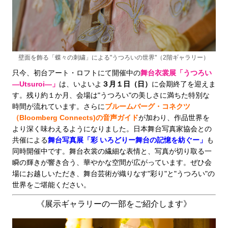
壁面を飾る「蝶々の刺繍」による"うつろいの世界"（2階ギャラリー）
只今、初台アート・ロフトにて開催中の
舞台衣裳展「うつろい
―Utsuroi―」
は、いよいよ
３月１日（日）
に会期終了を迎えま
す。残り約１か月、会場は"うつろい"の美しさに満ちた特別な
時間が流れています。さらに
ブルームバーグ・コネクツ
（Bloomberg Connects)の音声ガイド
が加わり、作品世界を
より深く味わえるようになりました。日本舞台写真家協会との
共催による
舞台写真展「彩 いろどりー舞台の記憶を紡ぐー」
も
同時開催中です。舞台衣裳の繊細な表情と、写真が切り取る一
瞬の輝きが響き合う、華やかな空間が広がっています。ぜひ会
場にお越しいただき、舞台芸術が織りなす"彩り"と"うつろい"の
世界をご堪能ください。
《展示ギャラリーの一部をご紹介します》