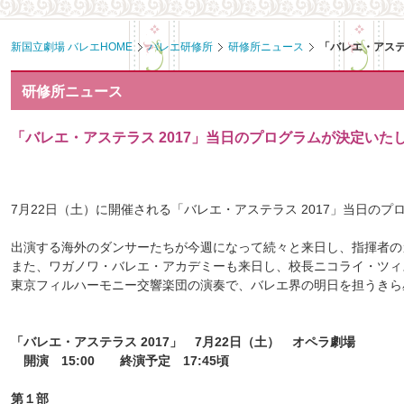
共
ー
通
ジ
メ
の
新国立劇場 バレエHOME
バレエ研修所
研修所ニュース
「バレエ・アステ
ニ
先
ュ
頭
研修所ニュース
ー
に
に
戻
移
り
「バレエ・アステラス 2017」当日のプログラムが決定いた
動
ま
し
す
ま
7月22日（土）に開催される「バレエ・アステラス 2017」当日の
す
ペ
出演する海外のダンサーたちが今週になって続々と来日し、指揮者の
ー
また、ワガノワ・バレエ・アカデミーも来日し、校長
ニコライ・ツィ
ジ
東京フィルハーモニー交響楽団の演奏で、バレエ界の明日を担うきら
本
文
に
「バレエ・アステラス 2017」 7月22日（土） オペラ劇場
移
開演 15:00
終演予定 17:45頃
動
し
第１部
ま