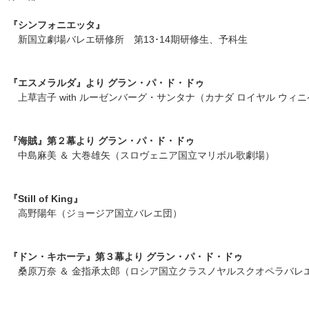
す
『シンフォニエッタ』
フ
新国立劇場バレエ研修所 第13･14期研修生、予科生
ッ
タ
ー
『エスメラルダ』より グラン・パ・ド・ドゥ
情
上草吉子 with ルーゼンバーグ・サンタナ（カナダ ロイヤル ウィニ
報
に
移
『海賊』第２幕より グラン・パ・ド・ドゥ
動
中島麻美 ＆ 大巻雄矢（スロヴェニア国立マリボル歌劇場）
し
ま
す
『Still of King』
高野陽年（ジョージア国立バレエ団）
『ドン・キホーテ』第３幕より グラン・パ・ド・ドゥ
桑原万奈 ＆ 金指承太郎（
ロシア国立クラスノヤルスクオペラバレ