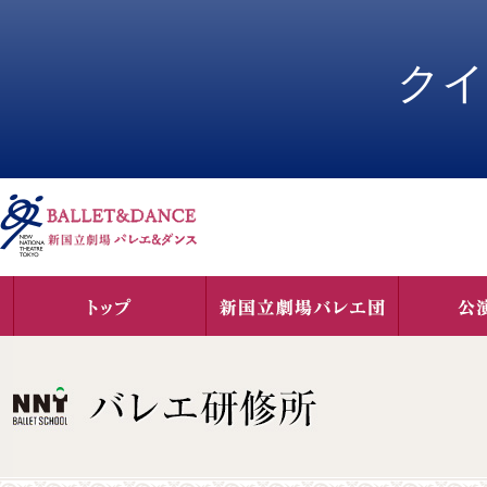
ペ
ペ
ー
ー
ジ
ジ
クイ
内
の
を
終
移
わ
動
り
す
で
る
す
た
ヘ
め
ッ
の
ダ
リ
ー
ン
情
ク
報
で
に
す
戻
サ
り
イ
ま
ト
す
内
ペ