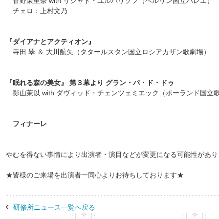
菅野茉里奈 with リシャト・ユルバリゾフ（ベルリン国立バレエ）
チェロ：上村文乃
『ダイアナとアクティオン』
寺田 翠 ＆ 大川航矢（タタールスタン国立ロシアカザン歌劇場）
『眠れる森の美女』 第３幕より グラン・パ・ド・ドゥ
影山茉以 with
ダヴィッド・チェンツェミエック（ポーランド国立
​
フィナーレ​
やむを得ない事情により出演者・演目などが変更になる可能性があり
★皆様のご来場を出演者一同心よりお待ちしております★
研修所ニュース一覧へ戻る