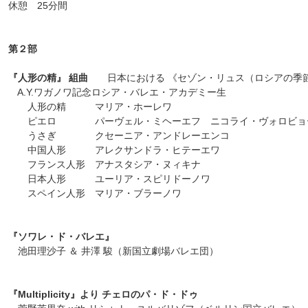
休憩 25分間
第２部
『人形の精』 組曲
日本における 《セゾン・リュス（ロシアの季
A.Y.ワガノワ記念ロシア・バレエ・アカデミー生
人形の精 マリア・ホーレワ
ピエロ パーヴェル・ミヘーエフ ニコライ・ヴォロビョ
うさぎ クセーニア・アンドレーエンコ
中国人形 アレクサンドラ・ヒテーエワ
フランス人形 アナスタシア・ヌィキナ
日本人形 ユーリア・スピリドーノワ
スペイン人形 マリア・ブラーノワ
『ソワレ・ド・バレエ』
池田理沙子 ＆ 井澤 駿（新国立劇場バレエ団）
『Multiplicity』より チェロのパ・ド・ドゥ