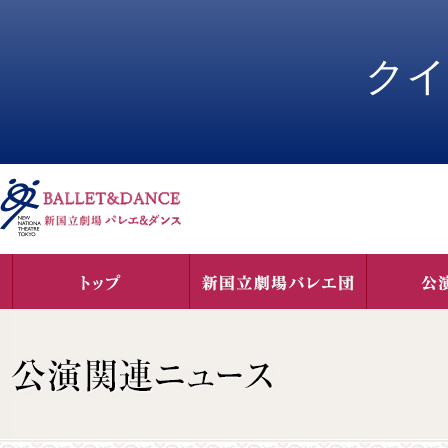
ペ
ペ
ー
ー
ジ
ジ
クイ
内
の
を
終
移
わ
動
り
す
で
る
す
た
ヘ
め
ッ
の
ダ
リ
ー
ン
情
ク
報
で
に
す
戻
サ
り
イ
ま
ト
す
内
ペ