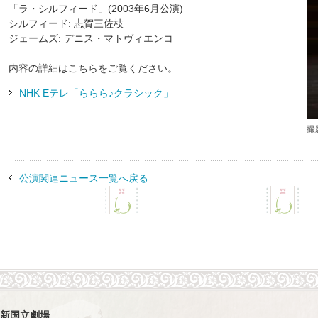
「ラ・シルフィード」(2003年6月公演)
す
シルフィード: 志賀三佐枝
フ
ジェームズ: デニス・マトヴィエンコ
ッ
タ
内容の詳細はこちらをご覧ください。
ー
情
NHK Eテレ「ららら♪クラシック」
報
に
撮
移
動
し
ま
公演関連ニュース一覧へ戻る
す
新国立劇場