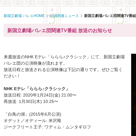
共
ー
通
ジ
メ
の
新国立劇場 バレエHOME
公演関連ニュース
新国立劇場バレエ団関連TV番組
ニ
先
ュ
頭
新国立劇場バレエ団関連TV番組 放送のお知らせ
ー
に
に
戻
移
り
動
ま
来週放送のNHK Eテレ「ららら♪クラシック」にて、新国立劇場
し
す
バレエ団の公演映像が流れます。
ま
放送日程と放送される公演映像は下記の通りです。ぜひご覧く
す
ださい！
ペ
ー
NHK Eテレ「ららら♪クラシック」
ジ
放送日程: 2020年1月24日(金) 21:00〜
本
再放送: 1月30日(木) 10:25〜
文
に
「白鳥の湖」(2015年6月公演)
移
オデット／オディール: 米沢唯
動
ジークフリート王子: ワディム・ムンタギロフ
し
ま