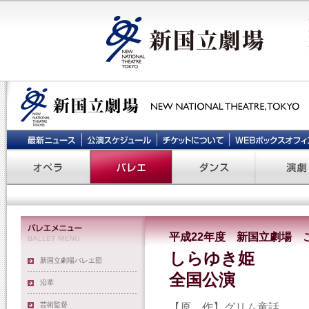
平成22年度 新国立劇場 
しらゆき姫
新国立劇場バレエ団
全国公演
沿革
芸術監督
【原 作】グリム童話