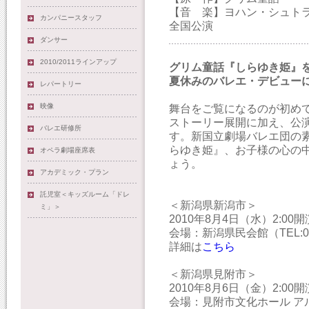
【音 楽】ヨハン・シュト
カンパニースタッフ
全国公演
ダンサー
2010/2011ラインアップ
グリム童話『しらゆき姫』
夏休みのバレエ・デビュー
レパートリー
映像
舞台をご覧になるのが初め
ストーリー展開に加え、公
バレエ研修所
す。新国立劇場バレエ団の
らゆき姫』、お子様の心の
オペラ劇場座席表
ょう。
アカデミック・プラン
託児室＜キッズルーム「ドレ
＜新潟県新潟市＞
ミ」＞
2010年8月4日（水）2:00開
会場：新潟県民会館（TEL:025
詳細は
こちら
＜新潟県見附市＞
2010年8月6日（金）2:00開
会場：見附市文化ホール アルカデ