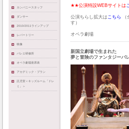
★★公演特設WEBサイトは
カンパニースタッフ
公演ちらし拡大は
こちら
（
ダンサー
す）
2010/2011ラインアップ
オペラ劇場
レパートリー
映像
新国立劇場で生まれた
バレエ研修所
夢と冒険のファンタジーバ
オペラ劇場座席表
アカデミック・プラン
託児室＜キッズルーム「ドレ
ミ」＞