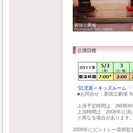
公演日程
*
託児室＜キッズルーム「
■お問合せ：新国立劇場 Tel:0
上演予定時間は、2時間4
上演時間は、2008年公
と異なる場合があります
2008年にビントレー芸術