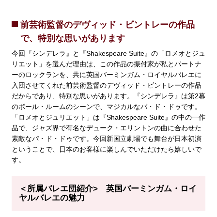
前芸術監督のデヴィッド・ビントレーの作品
で、特別な思いがあります
今回『シンデレラ』と『Shakespeare Suite』の「ロメオとジュ
リエット」を選んだ理由は、この作品の振付家が私とパートナ
ーのロックランを、共に英国バーミンガム・ロイヤルバレエに
入団させてくれた前芸術監督のデヴィッド・ビントレーの作品
だからであり、特別な思いがあります。『シンデレラ』は第2幕
のボール・ルームのシーンで、マジカルなパ・ド・ドゥです。
「ロメオとジュリエット」は『Shakespeare Suite』の中の一作
品で、ジャズ界で有名なデューク・エリントンの曲に合わせた
素敵なパ・ド・ドゥです。今回新国立劇場でも舞台が日本初演
ということで、日本のお客様に楽しんでいただけたら嬉しいで
す。
＜所属バレエ団紹介> 英国バーミンガム・ロイ
ヤルバレエの魅力