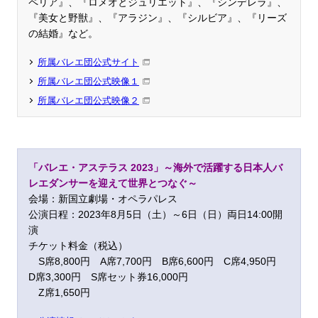
ペリア』、『ロメオとジュリエット』、『シンデレラ』、
『美女と野獣』、『アラジン』、『シルビア』、『リーズ
の結婚』など。
所属バレエ団公式サイト
所属バレエ団公式映像１
所属バレエ団公式映像２
「バレエ・アステラス 2023」～海外で活躍する日本人バ
レエダンサーを迎えて世界とつなぐ～
会場：新国立劇場・オペラパレス
公演日程：2023年8月5日（土）～6日（日）両日14:00開
演
チケット料金（税込）
S席8,800円 A席7,700円 B席6,600円 C席4,950円
D席3,300円 S席セット券16,000円
Z席1,650円