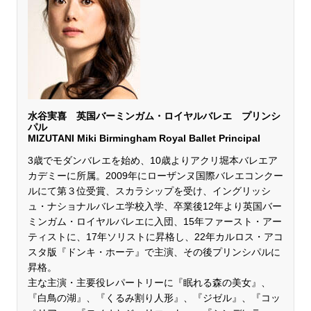
水谷実喜 英国バーミンガム・ロイヤルバレエ プリンシ
パル
MIZUTANI Miki Birmingham Royal Ballet Principal
3歳でモダンバレエを始め、10歳よりアクリ堀本バレエア
カデミーに所属。2009年にローザンヌ国際バレエコンクー
ルにて第３位受賞、スカラシップを受け、イングリッシ
ュ・ナショナルバレエ学校入学、卒業後12年より英国バー
ミンガム・ロイヤルバレエに入団、15年ファースト・アー
ティストに、17年ソリストに昇格し、22年カルロス・アコ
スタ版『ドンキ・ホーテ』で主演、その後プリンシパルに
昇格。
主な主演・主要役レパートリーに『眠れる森の美女』、
『白鳥の湖』、『くるみ割り人形』、『ジゼル』、『コッ