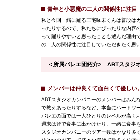
青年と小悪魔の二人の関係性に注目
私と今回一緒に踊る三宅啄未くんは普段はカ
ったりするので、
私たちにぴったりな内容
って踊りやす
いと思ったことも選んだ理由
の二人の関係性に注目していただ
きたく思
＜所属バレエ団紹介> ABTスタジ
メンバーは仲良くて面白くて優しい
ABTスタジオカンパニーのメンバーはみん
で教えあったりするなど、本当にハードワ
バレエの面では一人ひとりのレベルが高く
週末は皆で食事に出かけたり、一緒に食事
スタジオカンパニーのツアー数はかなり多