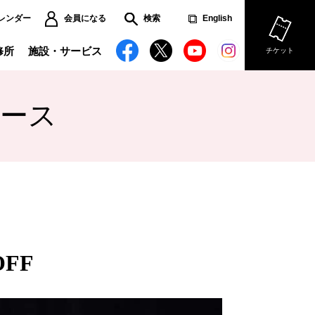
レンダー
会員になる
検索
English
修所
施設・サービス
チケット
ース
ーズンセット券
リアフリー情報
児サービス
難方法のご案内
場使用のお申し込み
FF
用撮影のお申し込み