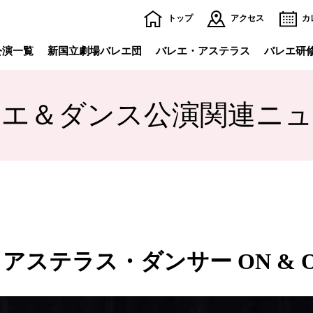
トップ
アクセス
カ
公演一覧
新国立劇場バレエ団
バレエ・アステラス
バレエ研
レエ＆ダンス公演関連ニュ
て
チケット購入方法・割引
シ
施設・サービスの
ご案内TOP
ー一覧
団体でのご観劇
全館フロアマップ
バ
レストラン・ブッフェ・ショップ
託
劇場内のサービス
避
バックステージツアー
劇
ステラス・ダンサー ON & O
公開空地（初台アート・ロフト）
商