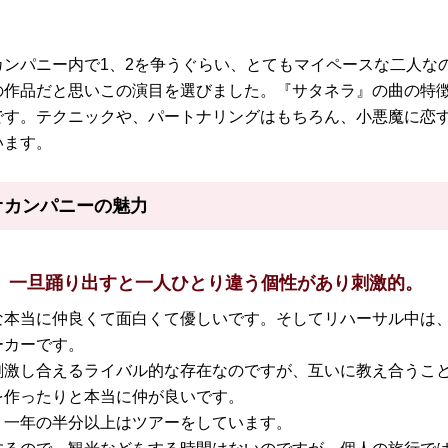
ンパニー内で1、
2を争うぐらい、とてもマイペースな二人な
の作品だと思いこの演目を選びました。『
サタネラ』
の曲の特
です。テクニックや、
パートナリングはもちろん、小悪魔に恋
います。
オカンパニー
の魅力
。一旦踊り出すと一人ひとり違う個性があり刺激的。
な本当に仲良くて面白くて優しいです。そしてリハーサル中は
ーカーです。
刺激し合えるライバル的な存在なのですが、互いに教え合うこ
を作ったりと本当に仲が良いです。
く一年の半分以上はツアーをしています。