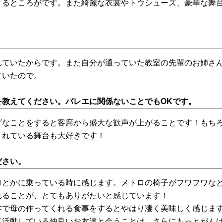
きるところがです。また綺麗な衣裳やトウシューズ、豪華な舞
れていたからです。また自分が通っていた教室の先輩のお姉さ
ていたので。
を教えてください。バレエに関係ないことでもOKです。
グなことをすると客席から盛大な歓声が上がることです！もち
くれている舞台も大好きです！
ださい。
ロとかに乗っている時に感じます。メトロの椅子がフワフワな
れることが、とてもありがたいと感じています！
本で母の作ってくれる食事をするとやはり凄く美味しく感じま
て活動している仲良いお友達と会うことは、さらにもっとがん