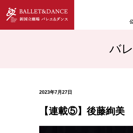
バ
チケットWeb購入
新国立劇場バレエ団につい
オペラパレス
U25・39優待チケット
新国立劇場バレエ団 ダンサ
（座席表）
中劇場
（座席表）
2023年7月27日
小劇場
【連載⑤】後藤絢美 ア
（座席表）