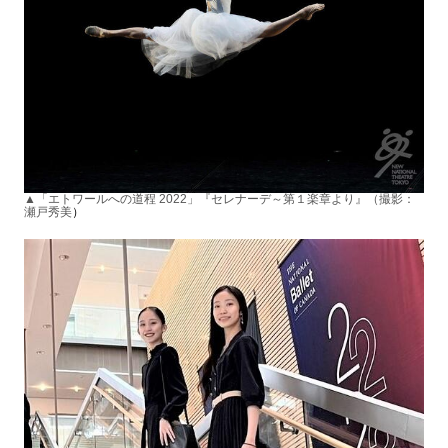
▲「エトワールへの道程 2022」
『セレナーデ～第１楽章より』
（撮影：
瀬戸秀美
）