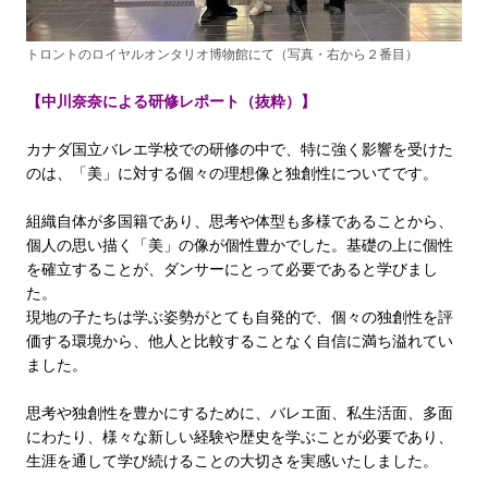
トロントのロイヤルオンタリオ博物館にて（写真・右から２番目）
【中川奈奈による研修レポート（抜粋）】
カナダ国立バレエ学校での研修の中で、特に強く影響を受けた
のは、「美」に対する個々の理想像と独創性についてです。
組織自体が多国籍であり、思考や体型も多様であることから、
個人の思い描く「美」の像が個性豊かでした。基礎の上に個性
を確立することが、ダンサーにとって必要であると学びまし
た。
現地の子たちは学ぶ姿勢がとても自発的で、個々の独創性を評
価する環境から、他人と比較することなく自信に満ち溢れてい
ました。
思考や独創性を豊かにするために、バレエ面、私生活面、多面
にわたり、様々な新しい経験や歴史を学ぶことが必要であり、
生涯を通して学び続けることの大切さを実感いたしました。