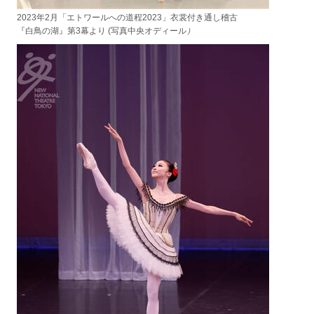
2023年2月「エトワールへの道程2023」
衣裳付き通し稽古
『白鳥の湖』第3幕より (写真中央オディール
）