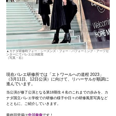
▲カナダ研修時
フォー・シーズンズ・フォー・パフォーミング・
アーツセ
ンターにてバレエ公演鑑賞
（写真・右）
現在バレエ研修所では「エトワールへの道程 2023」
（3月11日、12日公演）に向けて、リハーサルが順調に
進んでいます。
当公演が修了公演となる第18期生４名のこれまでの歩みを、カ
ナダ国立バレエ学校での研修の様子や日々の研修風景写真など
とともに、ご紹介していきます。
最終回登場は
中川奈奈
です！