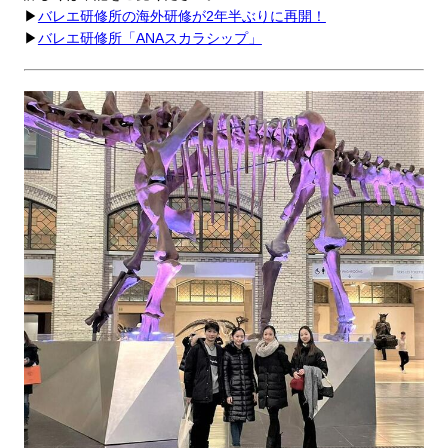
▶
バレエ研修所の海外研修が2年半ぶりに再開！
▶
バレエ研修所「ANAスカラシップ」