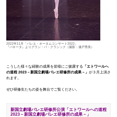
2022年11月「バレエ・オータムコンサート2022」
『パキータ』よりグラン・パ・クラシック
（撮影：瀬戸秀美）
こうした様々な経験の成果を皆様にご披露する
「エトワールへ
の道程 2023－新国立劇場バレエ研修所の成果－」
が３月上演さ
れます。
ぜひ研修生たちの姿を舞台でご覧ください。
新国立劇場バレエ研修所公演「エトワールへの道程
2023－新国立劇場バレエ研修所の成果－」