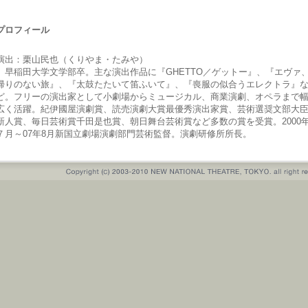
プロフィール
演出：栗山民也（くりやま・たみや）
早稲田大学文学部卒。主な演出作品に『GHETTO／ゲットー』、『エヴァ
帰りのない旅』、『太鼓たたいて笛ふいて』、『喪服の似合うエレクトラ』
ど。フリーの演出家として小劇場からミュージカル、商業演劇、オペラまで
広く活躍。紀伊國屋演劇賞、読売演劇大賞最優秀演出家賞、芸術選奨文部大
新人賞、毎日芸術賞千田是也賞、朝日舞台芸術賞など多数の賞を受賞。2000
７月～07年8月新国立劇場演劇部門芸術監督。演劇研修所所長。