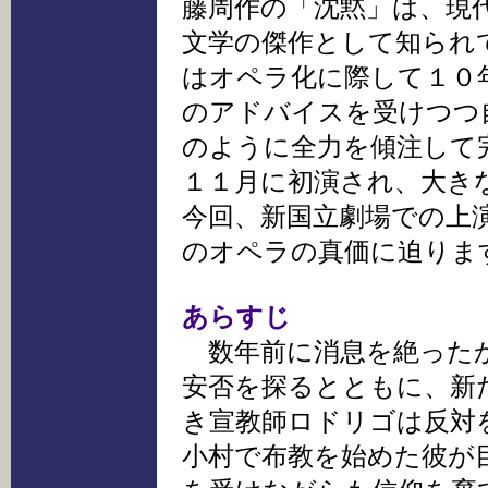
藤周作の「沈黙」は、現
文学の傑作として知られ
はオペラ化に際して１０
のアドバイスを受けつつ
のように全力を傾注して
１１月に初演され、大き
今回、新国立劇場での上
のオペラの真価に迫りま
あらすじ
数年前に消息を絶った
安否を探るとともに、新
き宣教師ロドリゴは反対
小村で布教を始めた彼が