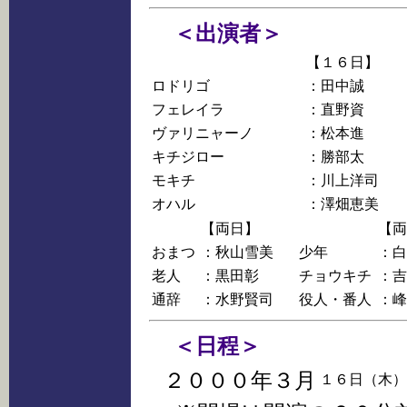
＜出演者＞
【１６日】
ロドリゴ
：田中誠
フェレイラ
：直野資
ヴァリニャーノ
：松本進
キチジロー
：勝部太
モキチ
：川上洋司
オハル
：澤畑恵美
【両日】
【両
おまつ
：秋山雪美
少年
：白
老人
：黒田彰
チョウキチ
：吉
通辞
：水野賢司
役人・番人
：峰
＜日程＞
２０００年３月
１６日（木）