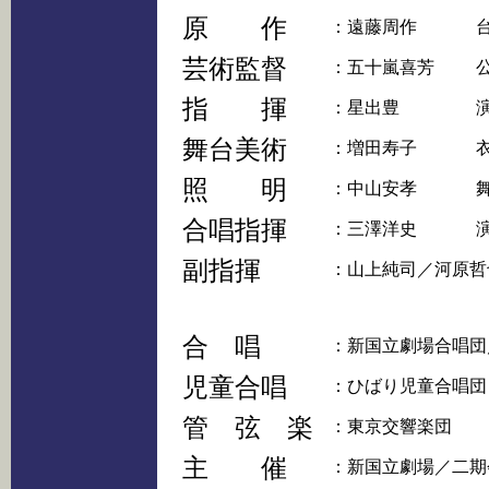
原 作
：遠藤周作
芸術監督
：五十嵐喜芳
指 揮
：星出豊
舞台美術
：増田寿子
照 明
：中山安孝
合唱指揮
：三澤洋史
副指揮
：山上純司／河原哲
合 唱
：新国立劇場合唱団
児童合唱
：ひばり児童合唱団
管 弦 楽
：東京交響楽団
主 催
：新国立劇場／二期