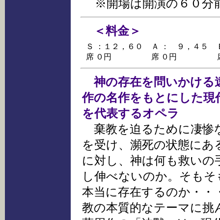
※開場は開演の６０分
＜料金＞
Ｓ
：１２，６０
Ａ
： ９，４５
席
０円
席
０円
神の存在を問いかける
作の名作をもとにした現
を代表するオペラ
棄教を迫るために凄惨
を受け、瀕死の状態にあ
に対し、神は何も救いの
し伸べないのか。そもそ
本当に存在するのか・・
教の本質的なテーマに挑