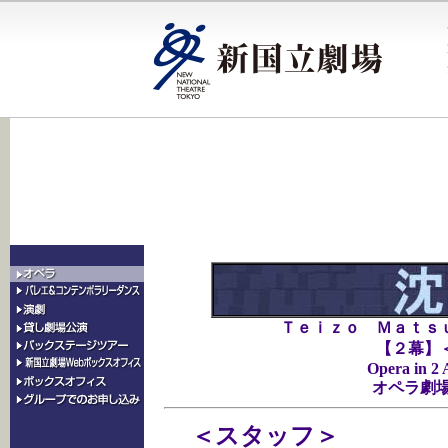
Ｔｅｉｚｏ Ｍａｔｓ
【２幕】
Opera in 2 
オペラ劇場 O
＜スタッフ＞