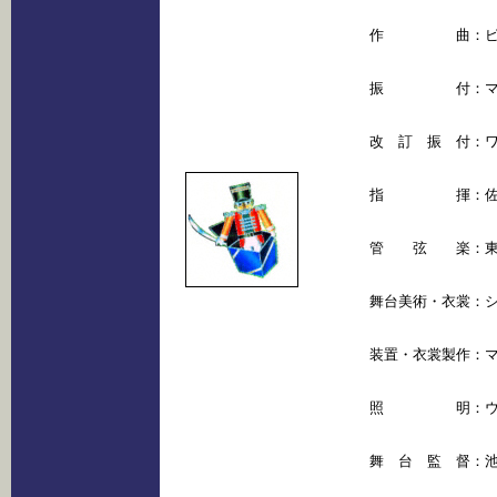
作　　　　　曲：ピ
振　　　　　付：マ
改　訂　振　付：ワ
指　　　　　揮：佐
管　　弦　　楽：東
舞台美術・衣裳：シ
装置・衣裳製作：マ
照　　　　　明：ウ
舞　台　監　督：池