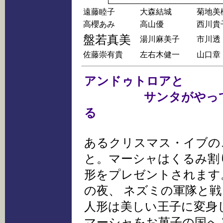
遠藤睦子
大森結城
菊地美
高櫻あみ
高山優
西川貴
盤若真美
湯川麻美子
市川透
佐藤崇有貴
左右木健一
山口章
アンドゥトロアと
サンタがやっ
る
あるクリスマス・イブの
と。マーシャはくるみ割
形をプレゼントされます
の夜、 ネズミの軍隊と
人形は美しい王子に変身
マーシャをお菓子の国へ