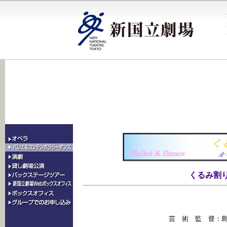
くるみ割
芸　術　監　督：島