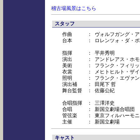
稽古場風景はこちら
スタッフ
作曲
：
ヴォルフガング・ア
台本
：
ロレンツォ・ダ・ポ
指揮
：
平井秀明
演出
：
アンドレアス・ホモ
美術
：
フランク・フィリッ
衣裳
：
メヒトヒルト・ザイ
照明
：
フランク・エヴァン
演出補
：
田尾下 哲
舞台監督
：
佐藤公紀
合唱指揮
：
三澤洋史
合唱
：
新国立劇場合唱団
管弦楽
：
東京フィルハーモニ
主催
：
新国立劇場
キャスト