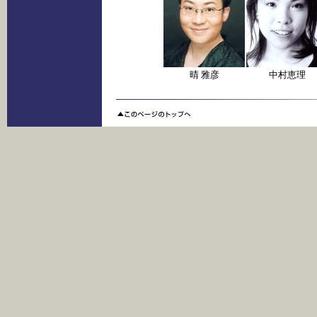
晴 雅彦
中村恵理