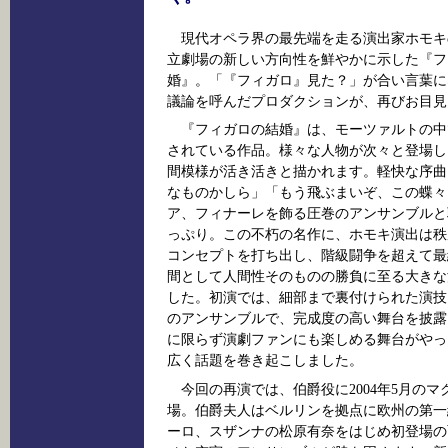
現代オペラ界の最先端を走る演出家ホモキ
立劇場の新しい方向性を鮮やかに示した『フ
婚』。「『フィガロ』見た？」が合い言葉に
議論を呼んだプロダクションが、再びお目見
『フィガロの結婚』は、モーツァルトの中
されている作品。様々な人物が次々と登場し
間模様が活き活きと描かれます。軽快な序曲
なものかしら」「もう飛ぶまいぞ、この蝶々
ア、フィナーレを飾る圧巻のアンサンブルと
っぷり。この不朽の名作に、ホモキ演出は秩
コンセプトを打ち出し、階級闘争を超えて最
間として人間性そのものの勝負に至る大きな
した。初演では、細部まで裏付けられた演技
のアンサンブルで、完成度の高い舞台を披露
に限らず演劇ファンにも楽しめる舞台がやっ
広く話題を巻き起こしました。
今回の再演では、伯爵役に2004年5月の
場。伯爵夫人はベルリンを拠点に欧州の第一
ーロ、スザンナの松原有奈をはじめ初登場の