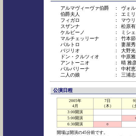
アルマヴィーヴァ伯爵
：
ヴォル
伯爵夫人
：
エミリ
フィガロ
：
マウリ
スザンナ
：
松原有
ケルビーノ
：
ミシェ
マルチェッリーナ
：
竹本節
バルトロ
：
妻屋秀
バジリオ
：
大野光
ドン・クルツィオ
：
中原雅
アントーニオ
：
晴 雅
バルバリーナ
：
中村恵
二人の娘
：
三浦志
公演日程
2005年
7日
9
4月
（木）
（
3:00開演
5:00開演
6:30開演
○
開場は開演の45分前です。