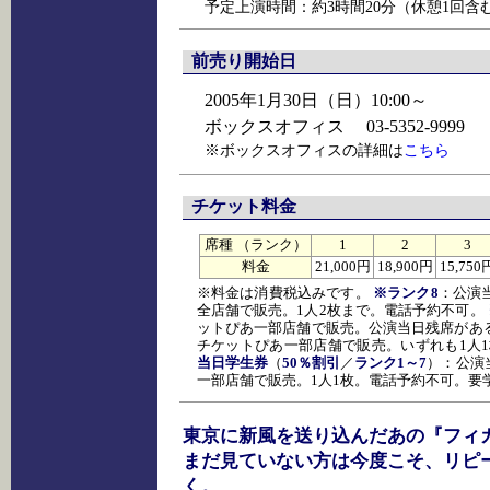
予定上演時間：約3時間20分（休憩1回含
前売り開始日
2005年1月30日（日）10:00～
ボックスオフィス 03-5352-9999
※ボックスオフィスの詳細は
こちら
チケット料金
席種 （ランク）
1
2
3
料金
21,000円
18,900円
15,750
※料金は消費税込みです。
※ランク8
：公演
全店舗で販売。1人2枚まで。電話予約不可。
ットぴあ一部店舗で販売。公演当日残席があ
チケットぴあ一部店舗で販売。いずれも1人
当日学生券
（
50％割引
／
ランク1～7
）：公演
一部店舗で販売。1人1枚。電話予約不可。要
東京に新風を送り込んだあの『フィ
まだ見ていない方は今度こそ、リピ
く。