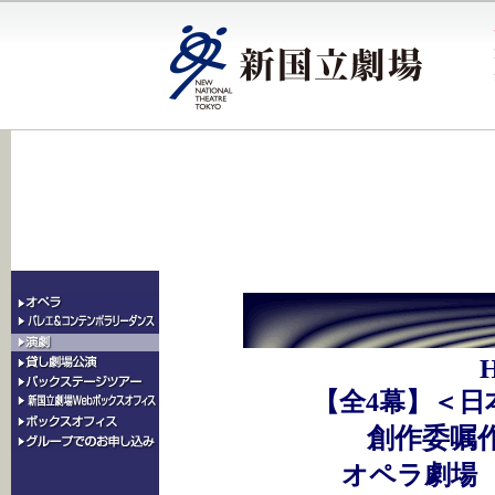
H
【全4幕】＜日
創作委嘱
オペラ劇場 O