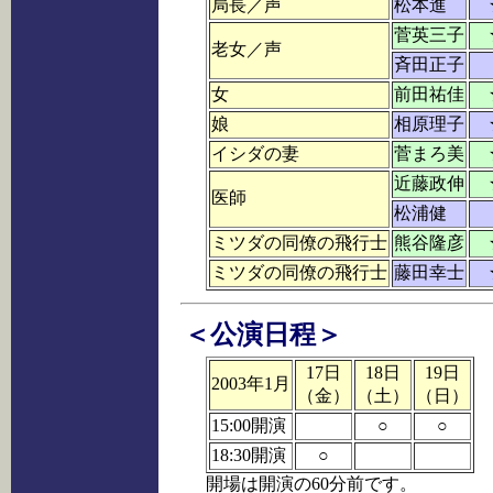
局長／声
松本進
菅英三子
老女／声
斉田正子
女
前田祐佳
娘
相原理子
イシダの妻
菅まろ美
近藤政伸
医師
松浦健
ミツダの同僚の飛行士
熊谷隆彦
ミツダの同僚の飛行士
藤田幸士
＜公演日程＞
17日
18日
19日
2003年1月
（金）
（土）
（日）
15:00開演
○
○
18:30開演
○
開場は開演の60分前です。