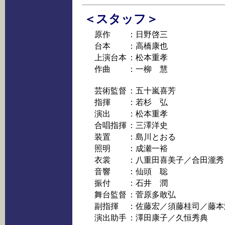
＜スタッフ＞
原作
：日野啓三
台本
：高橋康也
上演台本
：松本重孝
作曲
：一柳 慧
芸術監督
：五十嵐喜芳
指揮
：若杉 弘
演出
：松本重孝
合唱指揮
：三澤洋史
装置
：島川とおる
照明
：成瀬一裕
衣裳
：八重田喜美子／合田瀧秀
音響
：仙頭 聡
振付
：石井 潤
舞台監督
：菅原多敢弘
副指揮
：佐藤宏／須藤桂司／藤本
演出助手
：澤田康子／久恒秀典