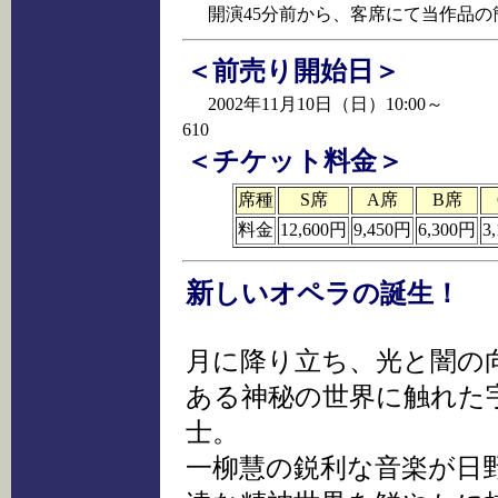
開演45分前から、客席にて当作品
＜前売り開始日＞
2002年11月10日（日）10:00～
610
＜チケット料金＞
席種
S席
A席
B席
料金
12,600円
9,450円
6,300円
3
新
しいオペラの誕生！
月に降り立ち、光と闇の
ある神秘の世界に触れた
士。
一柳慧の鋭利な音楽が日