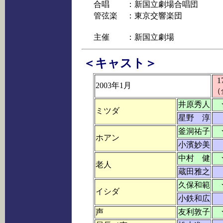
合唱
：新国立劇場合唱団
管弦楽
：東京交響楽団
主催
：新国立劇場
＜キャスト＞
1
2003年1月
（
井原秀人
ミツダ
星野 淳
釜洞祐子
ホアン
小濱妙美
中村 健
老人
蔵田雅之
久保和範
イシダ
小鉄和広
声
友利敦子